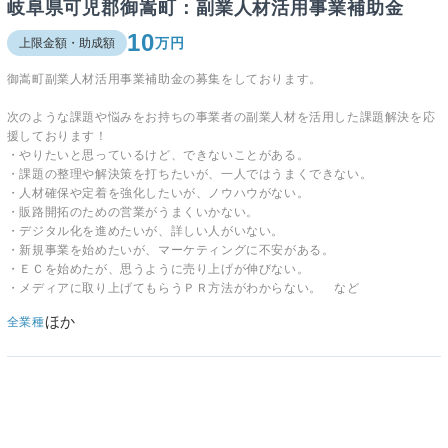
岐阜県可児郡御嵩町：副業人材活用事業補助金
10
万円
上限金額・助成額
御嵩町副業人材活用事業補助金の募集をしております。
次のような課題や悩みをお持ちの事業者の副業人材を活用した課題解決を応
援しております！
・やりたいと思っているけど、できないことがある。
・課題の整理や解決策を打ちたいが、一人ではうまくできない。
・人材確保や定着を強化したいが、ノウハウがない。
・販路開拓のための営業がうまくいかない。
・デジタル化を進めたいが、詳しい人がいない。
・新規事業を始めたいが、マーケティングに不安がある。
・ＥＣを始めたが、思うように売り上げが伸びない。
・メディアに取り上げてもらうＰＲ方法がわからない。 など
ほか
全業種