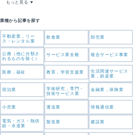
もっと見る
業種から記事を探す
不動産業，リー
飲食業
卸売業
ス・レンタル業
公務（他に分類さ
サービス業全般
複合サービス事業
れるものを除く）
生活関連サービス
医療，福祉
教育，学習支援業
業，娯楽業
学術研究，専門・
宿泊業
金融業，保険業
技術サービス業
小売業
運送業
情報通信業
電気・ガス・熱供
製造業
建設業
給・水道業