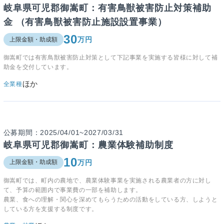
岐阜県可児郡御嵩町：有害鳥獣被害防止対策補助
金 （有害鳥獣被害防止施設設置事業）
30
万円
上限金額・助成額
御嵩町では有害鳥獣被害防止対策として下記事業を実施する皆様に対して補
助金を交付しています。
ほか
全業種
公募期間：2025/04/01~2027/03/31
岐阜県可児郡御嵩町：農業体験補助制度
10
万円
上限金額・助成額
御嵩町では、町内の農地で、農業体験事業を実施される農業者の方に対し
て、予算の範囲内で事業費の一部を補助します。
農業、食への理解・関心を深めてもらうための活動をしている方、しようと
している方を支援する制度です。