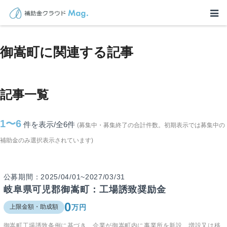
TOP
>
補助金・助成金詳細
>
岐阜県
>
御嵩町に関連する記事
御嵩町に関連する記事
記事一覧
1〜6
件を表示/全6
件
(募集中・募集終了の合計件数。初期表示では募集中の
補助金のみ選択表示されています)
公募期間：2025/04/01~2027/03/31
岐阜県可児郡御嵩町：工場誘致奨励金
0
万円
上限金額・助成額
御嵩町工場誘致条例に基づき、企業が御嵩町内に事業所を新設、増設又は移