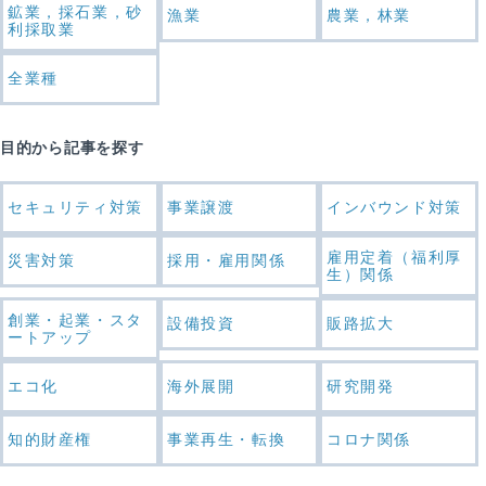
鉱業，採石業，砂
漁業
農業，林業
利採取業
全業種
目的から記事を探す
セキュリティ対策
事業譲渡
インバウンド対策
雇用定着（福利厚
災害対策
採用・雇用関係
生）関係
創業・起業・スタ
設備投資
販路拡大
ートアップ
エコ化
海外展開
研究開発
知的財産権
事業再生・転換
コロナ関係