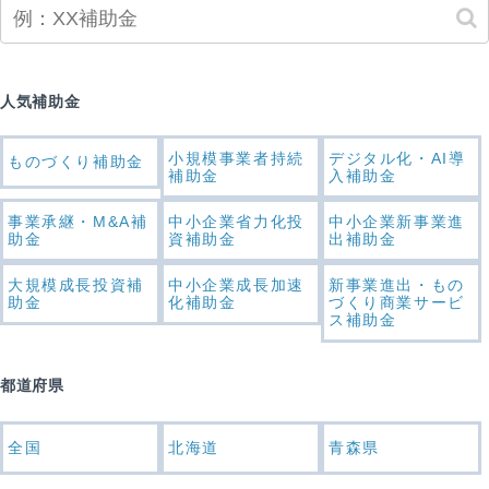
人気補助金
小規模事業者持続
デジタル化・AI導
ものづくり補助金
補助金
入補助金
事業承継・M&A補
中小企業省力化投
中小企業新事業進
助金
資補助金
出補助金
大規模成長投資補
中小企業成長加速
新事業進出・もの
助金
化補助金
づくり商業サービ
ス補助金
都道府県
全国
北海道
青森県