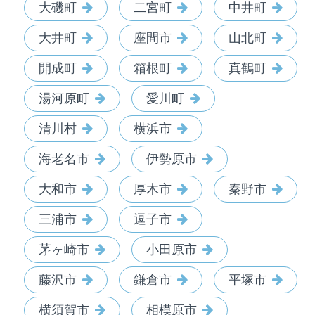
大磯町
二宮町
中井町
大井町
座間市
山北町
開成町
箱根町
真鶴町
湯河原町
愛川町
清川村
横浜市
海老名市
伊勢原市
大和市
厚木市
秦野市
三浦市
逗子市
茅ヶ崎市
小田原市
藤沢市
鎌倉市
平塚市
横須賀市
相模原市