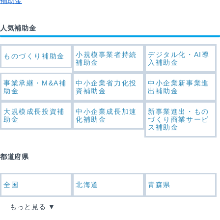
補助金
人気補助金
小規模事業者持続
デジタル化・AI導
ものづくり補助金
補助金
入補助金
事業承継・M&A補
中小企業省力化投
中小企業新事業進
助金
資補助金
出補助金
大規模成長投資補
中小企業成長加速
新事業進出・もの
助金
化補助金
づくり商業サービ
ス補助金
都道府県
全国
北海道
青森県
もっと見る