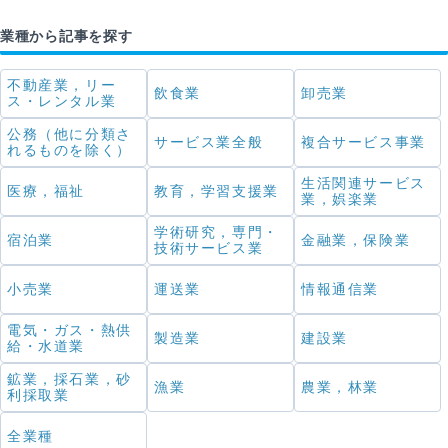
業種から記事を探す
不動産業，リー
飲食業
卸売業
ス・レンタル業
公務（他に分類さ
サービス業全般
複合サービス事業
れるものを除く）
生活関連サービス
医療，福祉
教育，学習支援業
業，娯楽業
学術研究，専門・
宿泊業
金融業，保険業
技術サービス業
小売業
運送業
情報通信業
電気・ガス・熱供
製造業
建設業
給・水道業
鉱業，採石業，砂
漁業
農業，林業
利採取業
全業種