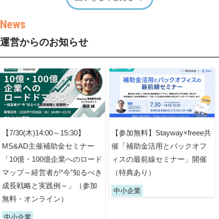
運営からのお知らせ
【7/30(木)14:00～15:30】
【参加無料】Stayway×freee共
MS&AD主催補助金セミナー
催「補助金活用とバックオフ
「10億・100億企業へのロード
ィスの最前線セミナー」開催
マップ～経営者が“今”知るべき
（特典あり）
成長戦略と実践例～」（参加
中小企業
無料・オンライン）
中小企業