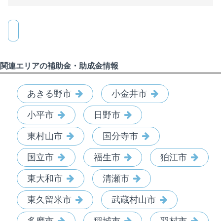
関連エリアの補助金・助成金情報
あきる野市
小金井市
小平市
日野市
東村山市
国分寺市
国立市
福生市
狛江市
東大和市
清瀬市
東久留米市
武蔵村山市
多摩市
稲城市
羽村市