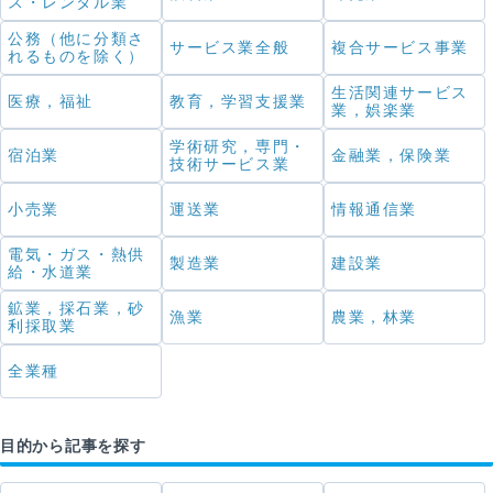
ス・レンタル業
公務（他に分類さ
サービス業全般
複合サービス事業
れるものを除く）
生活関連サービス
医療，福祉
教育，学習支援業
業，娯楽業
学術研究，専門・
宿泊業
金融業，保険業
技術サービス業
小売業
運送業
情報通信業
電気・ガス・熱供
製造業
建設業
給・水道業
鉱業，採石業，砂
漁業
農業，林業
利採取業
全業種
目的から記事を探す