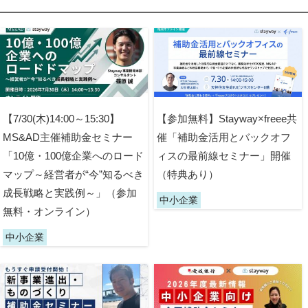
【7/30(木)14:00～15:30】
【参加無料】Stayway×freee共
MS&AD主催補助金セミナー
催「補助金活用とバックオフ
「10億・100億企業へのロード
ィスの最前線セミナー」開催
マップ～経営者が“今”知るべき
（特典あり）
成長戦略と実践例～」（参加
中小企業
無料・オンライン）
中小企業