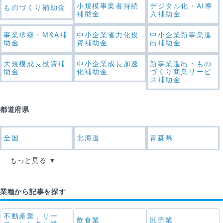
小規模事業者持続
デジタル化・AI導
ものづくり補助金
補助金
入補助金
事業承継・M&A補
中小企業省力化投
中小企業新事業進
助金
資補助金
出補助金
大規模成長投資補
中小企業成長加速
新事業進出・もの
助金
化補助金
づくり商業サービ
ス補助金
都道府県
全国
北海道
青森県
もっと見る
業種から記事を探す
不動産業，リー
飲食業
卸売業