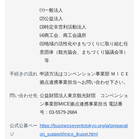
⑴一般法人
⑵公益法人
⑶特定非営利活動法人
⑷商工会、商工会議所
⑸地域の活性化やまちづくりに取り組む任
意団体（観光協会、まちづくり協議会等）
等
手続きの流れ
申請方法はコンベンション事業部 ＭＩＣＥ
拠点連携事業担当へお問い合わせ下さい。
問い合わせ先
公益財団法人東京観光財団 コンベンショ
ン事業部MICE拠点連携事業担当 電話番
号：03-5579-2684
公式公募ペー
https://businesseventstokyo.org/ja/preparati
ジ
on_support/mice_ikusei.html