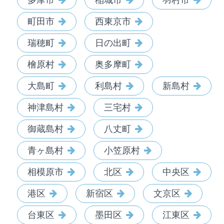
町田市
西東京市
瑞穂町
日の出町
檜原村
奥多摩町
大島町
利島村
新島村
神津島村
三宅村
御蔵島村
八丈町
青ヶ島村
小笠原村
相模原市
北区
中央区
港区
新宿区
文京区
台東区
墨田区
江東区