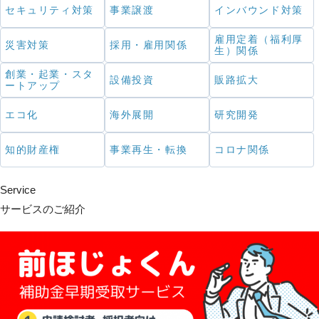
セキュリティ対策
事業譲渡
インバウンド対策
雇用定着（福利厚
災害対策
採用・雇用関係
生）関係
創業・起業・スタ
設備投資
販路拡大
ートアップ
エコ化
海外展開
研究開発
知的財産権
事業再生・転換
コロナ関係
Service
サービスのご紹介