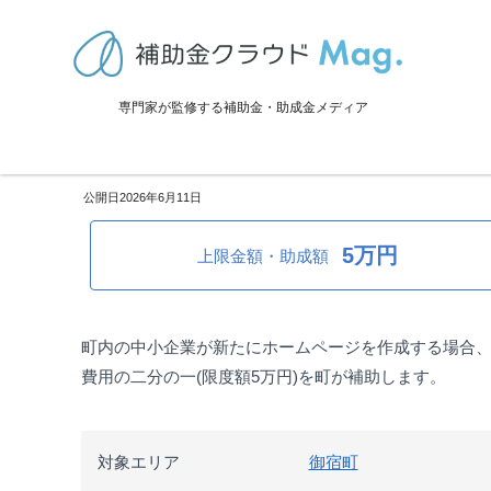
TOP
>
補助金・助成金詳細
>
販路拡大
>
千葉県御宿町：中小企業ホー
専門家が監修する補助金・助成金メディア
千葉県御宿町：中小企業ホーム
2026年6月11日
5万円
上限金額・助成額
町内の中小企業が新たにホームページを作成する場合
費用の二分の一(限度額5万円)を町が補助します。
対象エリア
御宿町