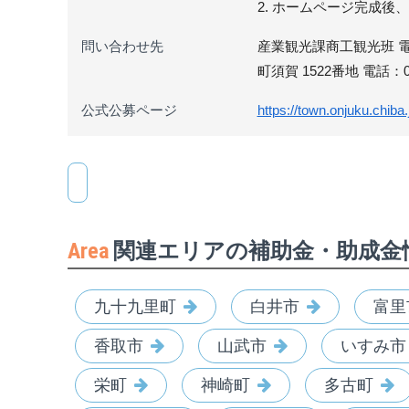
2. ホームページ完成
問い合わせ先
産業観光課商工観光班 電話：
町須賀 1522番地 電話：04
公式公募ページ
https://town.onjuku.chiba.
Area
関連エリアの補助金・助成金
九十九里町
白井市
富里
香取市
山武市
いすみ市
栄町
神崎町
多古町