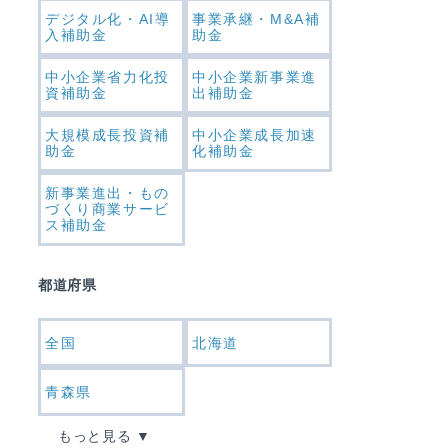
デジタル化・AI導
事業承継・M&A補
入補助金
助金
中小企業省力化投
中小企業新事業進
資補助金
出補助金
大規模成長投資補
中小企業成長加速
助金
化補助金
新事業進出・もの
づくり商業サービ
ス補助金
都道府県
全国
北海道
青森県
もっと見る