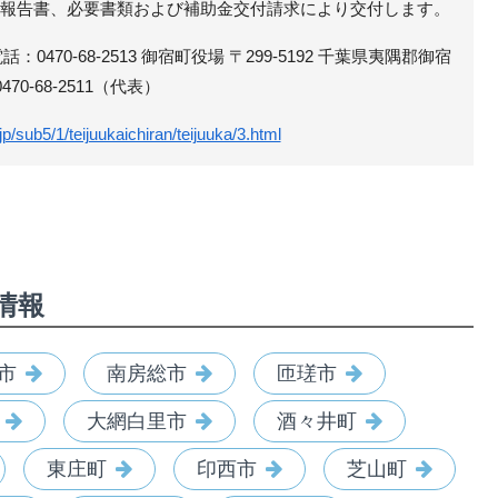
後、報告書、必要書類および補助金交付請求により交付します。
0470-68-2513 御宿町役場 〒299-5192 千葉県夷隅郡御宿
70-68-2511（代表）
jp/sub5/1/teijuukaichiran/teijuuka/3.html
情報
市
南房総市
匝瑳市
大網白里市
酒々井町
東庄町
印西市
芝山町