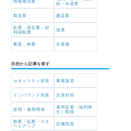
情報通信業
給・水道業
製造業
建設業
鉱業，採石業，砂
漁業
利採取業
農業，林業
全業種
目的から記事を探す
セキュリティ対策
事業譲渡
インバウンド対策
災害対策
雇用定着（福利厚
採用・雇用関係
生）関係
創業・起業・スタ
設備投資
ートアップ