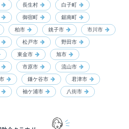
長生村
白子町
御宿町
鋸南町
柏市
銚子市
市川市
松戸市
野田市
東金市
旭市
市原市
流山市
市
鎌ケ谷市
君津市
袖ケ浦市
八街市