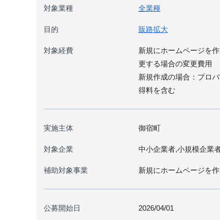
対象業種
全業種
目的
販路拡大
対象経費
新規にホームページを作
更する場合の変更費用
新規作成の場合：プロバ
得料を含む
実施主体
御宿町
対象企業
中小企業者,小規模企業
補助対象事業
新規にホームページを作
公募開始日
2026/04/01