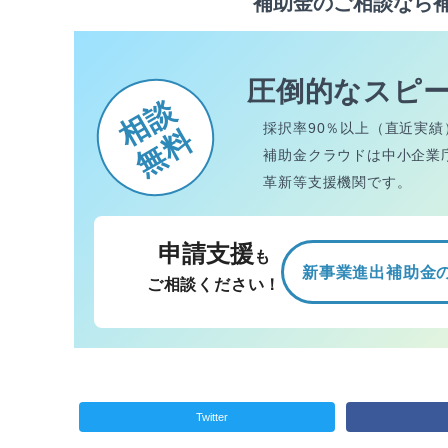
補助金のご相談なら
圧倒的なスピ
相談
採択率90％以上（直近実績
無料
補助金クラウドは中小企業
革新等支援機関です。
申請支援
も
新事業進出補助金
ご相談ください！
Twitter