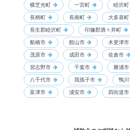
横芝光町
一宮町
睦沢町
長柄町
長南町
大多喜町
長生郡睦沢町
印旛郡酒々井町
船橋市
館山市
木更津市
茂原市
成田市
佐倉市
習志野市
千葉市
勝浦市
八千代市
我孫子市
鴨川
富津市
浦安市
四街道市