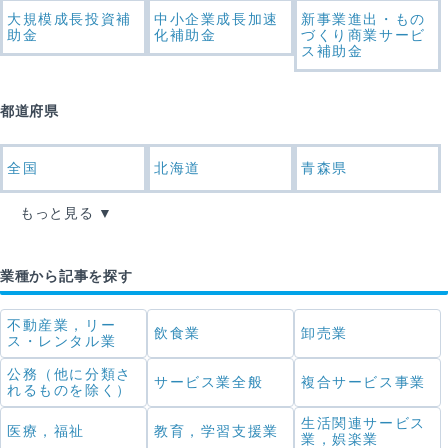
大規模成長投資補
中小企業成長加速
新事業進出・もの
助金
化補助金
づくり商業サービ
ス補助金
都道府県
全国
北海道
青森県
もっと見る
業種から記事を探す
不動産業，リー
飲食業
卸売業
ス・レンタル業
公務（他に分類さ
サービス業全般
複合サービス事業
れるものを除く）
生活関連サービス
医療，福祉
教育，学習支援業
業，娯楽業