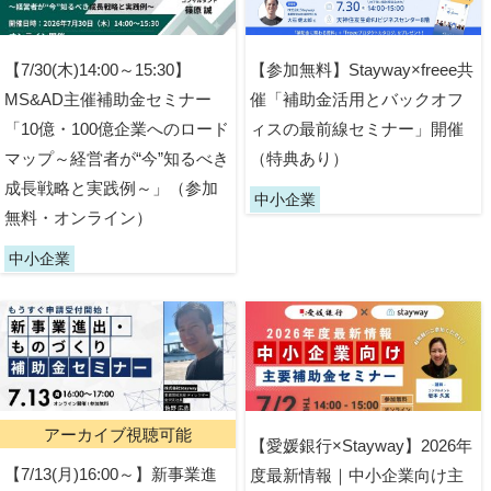
【7/30(木)14:00～15:30】
【参加無料】Stayway×freee共
MS&AD主催補助金セミナー
催「補助金活用とバックオフ
「10億・100億企業へのロード
ィスの最前線セミナー」開催
マップ～経営者が“今”知るべき
（特典あり）
成長戦略と実践例～」（参加
中小企業
無料・オンライン）
中小企業
アーカイブ視聴可能
【愛媛銀行×Stayway】2026年
【7/13(月)16:00～】新事業進
度最新情報｜中小企業向け主