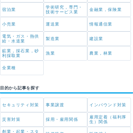
学術研究，専門・
宿泊業
金融業，保険業
技術サービス業
小売業
運送業
情報通信業
電気・ガス・熱供
製造業
建設業
給・水道業
鉱業，採石業，砂
漁業
農業，林業
利採取業
全業種
目的から記事を探す
セキュリティ対策
事業譲渡
インバウンド対策
雇用定着（福利厚
災害対策
採用・雇用関係
生）関係
創業・起業・スタ