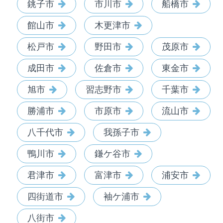
銚子市
市川市
船橋市
館山市
木更津市
松戸市
野田市
茂原市
成田市
佐倉市
東金市
旭市
習志野市
千葉市
勝浦市
市原市
流山市
八千代市
我孫子市
鴨川市
鎌ケ谷市
君津市
富津市
浦安市
四街道市
袖ケ浦市
八街市