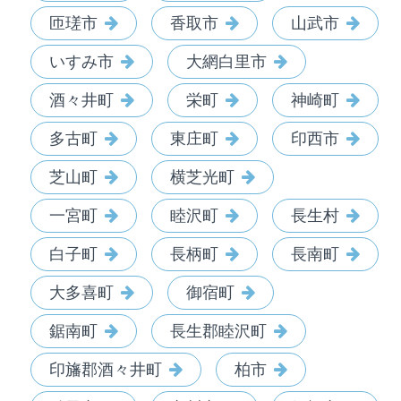
匝瑳市
香取市
山武市
いすみ市
大網白里市
酒々井町
栄町
神崎町
多古町
東庄町
印西市
芝山町
横芝光町
一宮町
睦沢町
長生村
白子町
長柄町
長南町
大多喜町
御宿町
鋸南町
長生郡睦沢町
印旛郡酒々井町
柏市