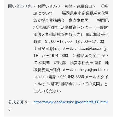
問い合わせ先
＜お問い合わせ・相談・連絡窓口＞ 〇申
請について 福岡県中小企業脱炭素化緊
急支援事業補助金 審査事務局 福岡県
地球温暖化防止活動推進センター（一般財
団法人九州環境管理協会内） 電話相談受付
時間 9：00〜12：00、13：00〜17：00
土日祝日を除く メール：fccca@keea.or.jp
TEL：092-674-2360 〇補助金制度につい
て 福岡県 環境部 脱炭素社会推進課 地
域脱炭素推進係 メール：chikyu@pref.fuku
oka.lg.jp 電話：092-643-3356 メールのタイ
トルは「福岡県補助金についての質問」と
ご入力ください
公式公募ペー
https://www.ecofukuoka.jp/center/8188.html
ジ