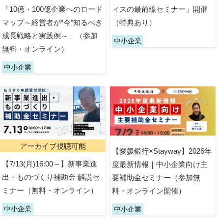
「10億・100億企業へのロード
ィスの最前線セミナー」開催
マップ～経営者が“今”知るべき
（特典あり）
成長戦略と実践例～」（参加
中小企業
無料・オンライン）
中小企業
アーカイブ視聴可能
【愛媛銀行×Stayway】2026年
【7/13(月)16:00～】新事業進
度最新情報｜中小企業向け主
出・ものづくり補助金 解説セ
要補助金セミナー（参加無
ミナー（無料・オンライン）
料・オンライン開催）
中小企業
中小企業