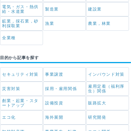
電気・ガス・熱供
製造業
建設業
給・水道業
鉱業，採石業，砂
漁業
農業，林業
利採取業
全業種
目的から記事を探す
セキュリティ対策
事業譲渡
インバウンド対策
雇用定着（福利厚
災害対策
採用・雇用関係
生）関係
創業・起業・スタ
設備投資
販路拡大
ートアップ
エコ化
海外展開
研究開発