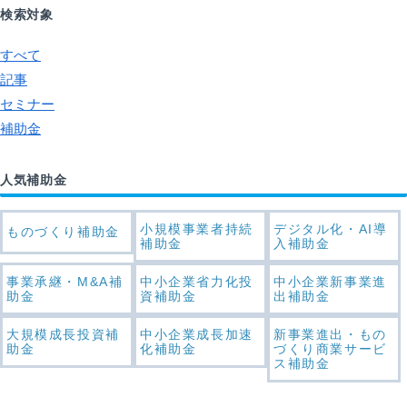
検索対象
すべて
記事
セミナー
補助金
人気補助金
小規模事業者持続
デジタル化・AI導
ものづくり補助金
補助金
入補助金
事業承継・M&A補
中小企業省力化投
中小企業新事業進
助金
資補助金
出補助金
大規模成長投資補
中小企業成長加速
新事業進出・もの
助金
化補助金
づくり商業サービ
ス補助金