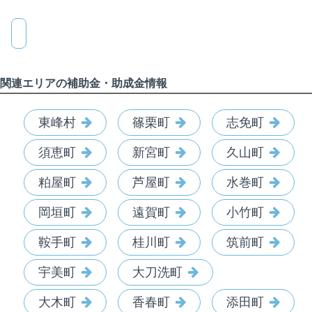
関連エリアの補助金・助成金情報
東峰村
篠栗町
志免町
須恵町
新宮町
久山町
粕屋町
芦屋町
水巻町
岡垣町
遠賀町
小竹町
鞍手町
桂川町
筑前町
宇美町
大刀洗町
大木町
香春町
添田町