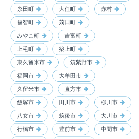
糸田町
大任町
赤村
福智町
苅田町
みやこ町
吉富町
上毛町
築上町
東久留米市
筑紫野市
福岡市
大牟田市
久留米市
直方市
飯塚市
田川市
柳川市
八女市
筑後市
大川市
行橋市
豊前市
中間市