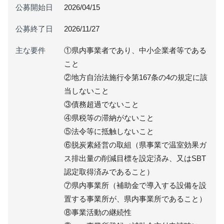
公募開始日
2026/04/15
公募終了日
2026/11/27
主な要件
①県内事業者であり、中小企業者等である
こと
②地方自治法施行令第167条の4の規定に該
当しないこと
③債務超過でないこと
④県税等の滞納がないこと
⑤法令等に抵触しないこと
⑥脱炭素経営の取組（県事業で温室効果ガ
ス排出量の削減目標を設定済み、又はSBT
認定取得済みであること）
⑦県内事業所（補助金で導入する設備を設
置する事業所が、県内事業所であること）
⑧事業活動の継続性