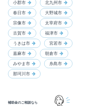
小郡市
北九州市
春日市
大野城市
宗像市
太宰府市
古賀市
福津市
うきは市
宮若市
嘉麻市
朝倉市
みやま市
糸島市
那珂川市
補助金のご相談なら