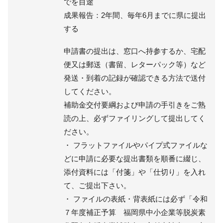
でを目途
成果報告：2年間、毎年6月までに県に提出
する
申請書の提出は、窓口へ持参するか、宅配
便又は郵送（書留、レターパック等）など
発送・到着の記録が確認できる方法で送付
してください。
補助金交付要綱および申請の手引きをご熟
読の上、必ずファイリングして提出してく
ださい。
・ フラットファイルやパイプ式ファイルな
どに申請に必要な提出書類を順番に綴じ、
添付資料には「付箋」や「仕切り」を入れ
て、ご提出下さい。
・ ファイルの表紙・背表紙には必ず「令和
７年度補正予算 福岡県中小企業等脱炭素