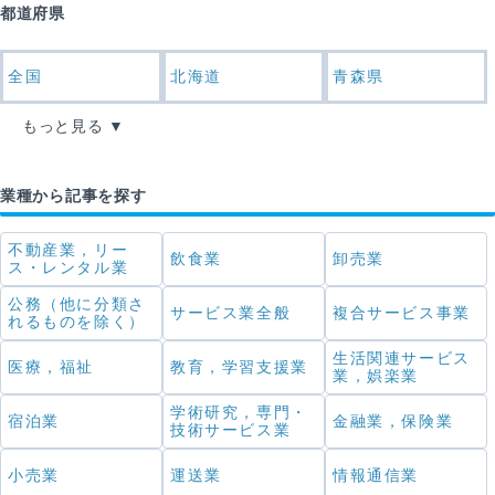
都道府県
全国
北海道
青森県
もっと見る
業種から記事を探す
不動産業，リー
飲食業
卸売業
ス・レンタル業
公務（他に分類さ
サービス業全般
複合サービス事業
れるものを除く）
生活関連サービス
医療，福祉
教育，学習支援業
業，娯楽業
学術研究，専門・
宿泊業
金融業，保険業
技術サービス業
小売業
運送業
情報通信業