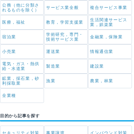
公務（他に分類さ
サービス業全般
複合サービス事業
れるものを除く）
生活関連サービス
医療，福祉
教育，学習支援業
業，娯楽業
学術研究，専門・
宿泊業
金融業，保険業
技術サービス業
小売業
運送業
情報通信業
電気・ガス・熱供
製造業
建設業
給・水道業
鉱業，採石業，砂
漁業
農業，林業
利採取業
全業種
目的から記事を探す
セキュリティ対策
事業譲渡
インバウンド対策