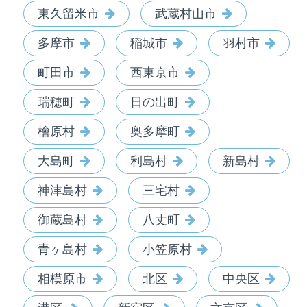
東久留米市
武蔵村山市
多摩市
稲城市
羽村市
町田市
西東京市
瑞穂町
日の出町
檜原村
奥多摩町
大島町
利島村
新島村
神津島村
三宅村
御蔵島村
八丈町
青ヶ島村
小笠原村
相模原市
北区
中央区