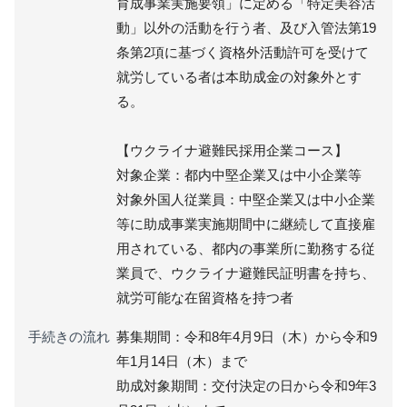
育成事業実施要領」に定める「特定美容活
動」以外の活動を行う者、及び入管法第19
条第2項に基づく資格外活動許可を受けて
就労している者は本助成金の対象外とす
る。
【ウクライナ避難民採用企業コース】
対象企業：都内中堅企業又は中小企業等
対象外国人従業員：中堅企業又は中小企業
等に助成事業実施期間中に継続して直接雇
用されている、都内の事業所に勤務する従
業員で、ウクライナ避難民証明書を持ち、
就労可能な在留資格を持つ者
手続きの流れ
募集期間：令和8年4月9日（木）から令和9
年1月14日（木）まで
助成対象期間：交付決定の日から令和9年3