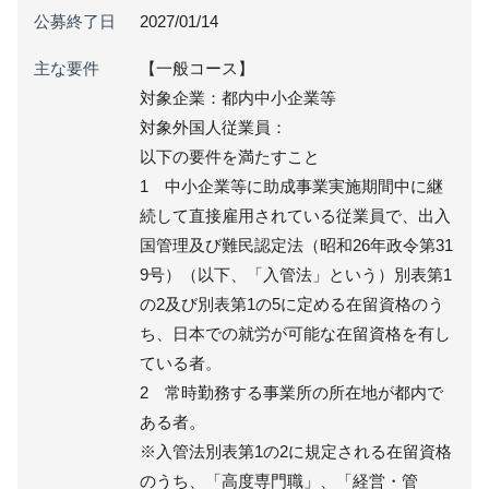
公募終了日
2027/01/14
主な要件
【一般コース】
対象企業：都内中小企業等
対象外国人従業員：
以下の要件を満たすこと
1 中小企業等に助成事業実施期間中に継
続して直接雇用されている従業員で、出入
国管理及び難民認定法（昭和26年政令第31
9号）（以下、「入管法」という）別表第1
の2及び別表第1の5に定める在留資格のう
ち、日本での就労が可能な在留資格を有し
ている者。
2 常時勤務する事業所の所在地が都内で
ある者。
※入管法別表第1の2に規定される在留資格
のうち、「高度専門職」、「経営・管