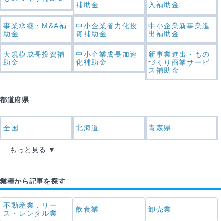
補助金
入補助金
事業承継・M&A補
中小企業省力化投
中小企業新事業進
助金
資補助金
出補助金
大規模成長投資補
中小企業成長加速
新事業進出・もの
助金
化補助金
づくり商業サービ
ス補助金
都道府県
全国
北海道
青森県
もっと見る
業種から記事を探す
不動産業，リー
飲食業
卸売業
ス・レンタル業