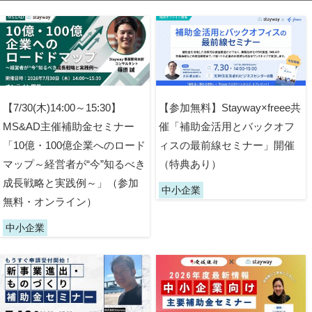
【7/30(木)14:00～15:30】
【参加無料】Stayway×freee共
MS&AD主催補助金セミナー
催「補助金活用とバックオフ
「10億・100億企業へのロード
ィスの最前線セミナー」開催
マップ～経営者が“今”知るべき
（特典あり）
成長戦略と実践例～」（参加
中小企業
無料・オンライン）
中小企業