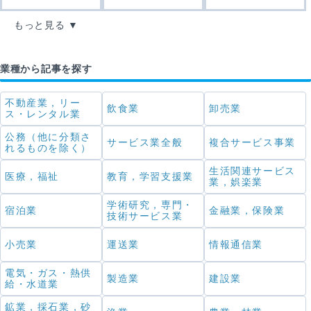
もっと見る
業種から記事を探す
不動産業，リー
飲食業
卸売業
ス・レンタル業
公務（他に分類さ
サービス業全般
複合サービス事業
れるものを除く）
生活関連サービス
医療，福祉
教育，学習支援業
業，娯楽業
学術研究，専門・
宿泊業
金融業，保険業
技術サービス業
小売業
運送業
情報通信業
電気・ガス・熱供
製造業
建設業
給・水道業
鉱業，採石業，砂