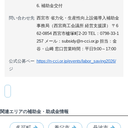
6. 補助金交付
問い合わせ先
西宮市 省力化・生産性向上設備導入補助金
事務局（西宮商工会議所 経営支援課） 〒6
62-0854 西宮市櫨塚町2-20 TEL：0798-33-1
257 メール：subsidy@n-cci.or.jp 担当：金
谷・山﨑 窓口営業時間：平日9:00～17:00
公式公募ペー
https://n-cci.or.jp/events/labor_saving2026/
ジ
関連エリアの補助金・助成金情報
多可町
養父市
丹波市