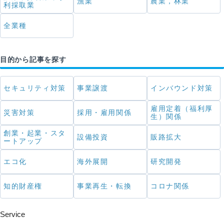
漁業
農業，林業
利採取業
全業種
目的から記事を探す
セキュリティ対策
事業譲渡
インバウンド対策
雇用定着（福利厚
災害対策
採用・雇用関係
生）関係
創業・起業・スタ
設備投資
販路拡大
ートアップ
エコ化
海外展開
研究開発
知的財産権
事業再生・転換
コロナ関係
Service