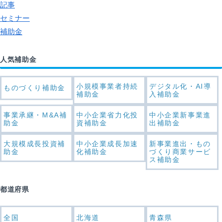
記事
セミナー
補助金
人気補助金
小規模事業者持続
デジタル化・AI導
ものづくり補助金
補助金
入補助金
事業承継・M&A補
中小企業省力化投
中小企業新事業進
助金
資補助金
出補助金
大規模成長投資補
中小企業成長加速
新事業進出・もの
助金
化補助金
づくり商業サービ
ス補助金
都道府県
全国
北海道
青森県