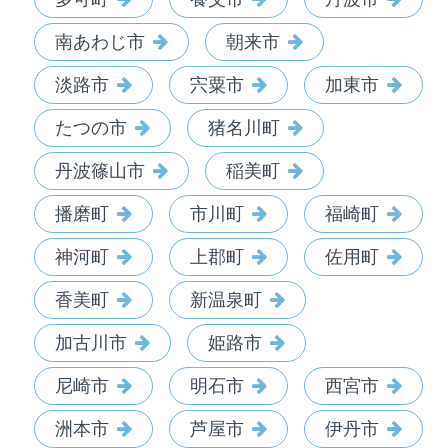
南あわじ市
朝来市
淡路市
宍粟市
加東市
たつの市
猪名川町
丹波篠山市
稲美町
播磨町
市川町
福崎町
神河町
上郡町
佐用町
香美町
新温泉町
加古川市
姫路市
尼崎市
明石市
西宮市
洲本市
芦屋市
伊丹市