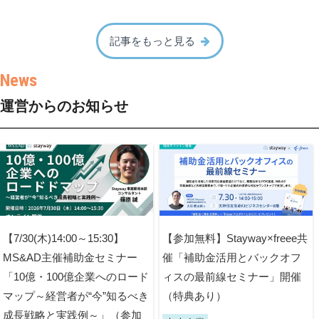
記事をもっと見る
運営からのお知らせ
【7/30(木)14:00～15:30】
【参加無料】Stayway×freee共
MS&AD主催補助金セミナー
催「補助金活用とバックオフ
「10億・100億企業へのロード
ィスの最前線セミナー」開催
マップ～経営者が“今”知るべき
（特典あり）
成長戦略と実践例～」（参加