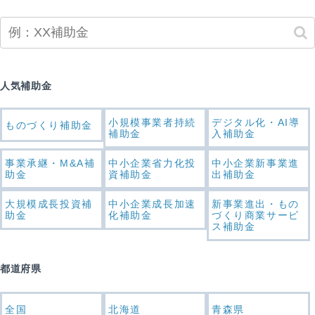
人気補助金
小規模事業者持続
デジタル化・AI導
ものづくり補助金
補助金
入補助金
事業承継・M&A補
中小企業省力化投
中小企業新事業進
助金
資補助金
出補助金
大規模成長投資補
中小企業成長加速
新事業進出・もの
助金
化補助金
づくり商業サービ
ス補助金
都道府県
全国
北海道
青森県