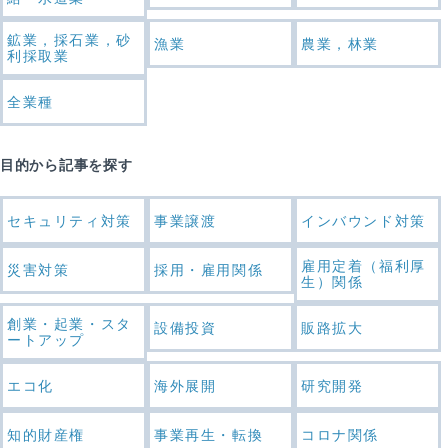
鉱業，採石業，砂
漁業
農業，林業
利採取業
全業種
目的から記事を探す
セキュリティ対策
事業譲渡
インバウンド対策
雇用定着（福利厚
災害対策
採用・雇用関係
生）関係
創業・起業・スタ
設備投資
販路拡大
ートアップ
エコ化
海外展開
研究開発
知的財産権
事業再生・転換
コロナ関係