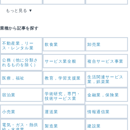
もっと見る
業種から記事を探す
不動産業，リー
飲食業
卸売業
ス・レンタル業
公務（他に分類さ
サービス業全般
複合サービス事業
れるものを除く）
生活関連サービス
医療，福祉
教育，学習支援業
業，娯楽業
学術研究，専門・
宿泊業
金融業，保険業
技術サービス業
小売業
運送業
情報通信業
電気・ガス・熱供
製造業
建設業
給・水道業