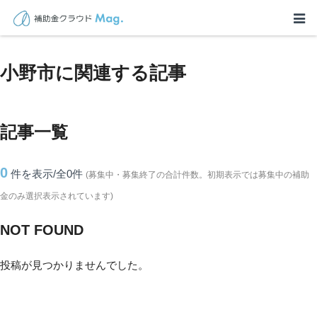
TOP
>
補助金・助成金詳細
>
兵庫県
>
小野市に関連する記事
小野市に関連する記事
記事一覧
0
件を表示/全0
件
(募集中・募集終了の合計件数。初期表示では募集中の補助
金のみ選択表示されています)
NOT FOUND
投稿が見つかりませんでした。