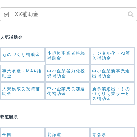
人気補助金
小規模事業者持続
デジタル化・AI導
ものづくり補助金
補助金
入補助金
事業承継・M&A補
中小企業省力化投
中小企業新事業進
助金
資補助金
出補助金
大規模成長投資補
中小企業成長加速
新事業進出・もの
助金
化補助金
づくり商業サービ
ス補助金
都道府県
全国
北海道
青森県