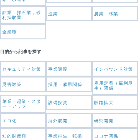
鉱業，採石業，砂
漁業
農業，林業
利採取業
全業種
目的から記事を探す
セキュリティ対策
事業譲渡
インバウンド対策
雇用定着（福利厚
災害対策
採用・雇用関係
生）関係
創業・起業・スタ
設備投資
販路拡大
ートアップ
エコ化
海外展開
研究開発
知的財産権
事業再生・転換
コロナ関係