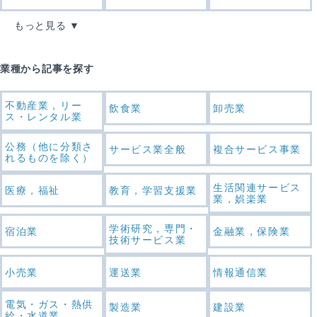
もっと見る
業種から記事を探す
不動産業，リー
飲食業
卸売業
ス・レンタル業
公務（他に分類さ
サービス業全般
複合サービス事業
れるものを除く）
生活関連サービス
医療，福祉
教育，学習支援業
業，娯楽業
学術研究，専門・
宿泊業
金融業，保険業
技術サービス業
小売業
運送業
情報通信業
電気・ガス・熱供
製造業
建設業
給・水道業