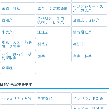
生活関連サービス
医療，福祉
教育，学習支援業
業，娯楽業
学術研究，専門・
宿泊業
金融業，保険業
技術サービス業
小売業
運送業
情報通信業
電気・ガス・熱供
製造業
建設業
給・水道業
鉱業，採石業，砂
漁業
農業，林業
利採取業
全業種
目的から記事を探す
セキュリティ対策
事業譲渡
インバウンド対策
雇用定着（福利厚