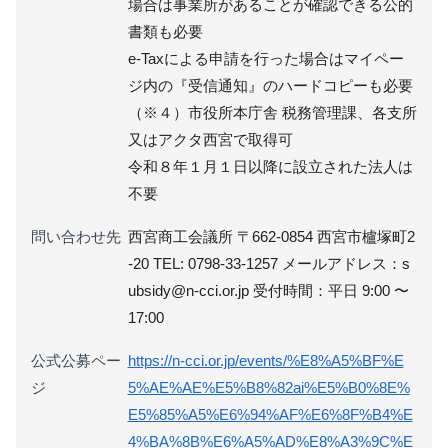
場合は事業所があることが確認できる公的
書類も必要
e-Taxによる申請を行った場合はマイペー
ジ内の『受信通知』のハードコピーも必要
（※４）市役所本庁舎 税務管理課、各支所
又はアクタ西宮で取得可
令和８年１月１日以降に設立された法人は
不要
問い合わせ先
西宮商工会議所 〒662-0854 西宮市櫨塚町2
-20 TEL: 0798-33-1257 メールアドレス：s
ubsidy@n-cci.or.jp 受付時間：平日 9:00 〜
17:00
公式公募ペー
https://n-cci.or.jp/events/%E8%A5%BF%E
ジ
5%AE%AE%E5%B8%82ai%E5%B0%8E%
E5%85%A5%E6%94%AF%E6%8F%B4%E
4%BA%8B%E6%A5%AD%E8%A3%9C%E