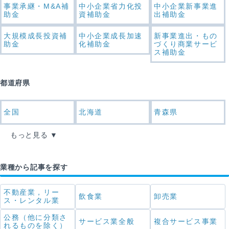
事業承継・M&A補
中小企業省力化投
中小企業新事業進
助金
資補助金
出補助金
大規模成長投資補
中小企業成長加速
新事業進出・もの
助金
化補助金
づくり商業サービ
ス補助金
都道府県
全国
北海道
青森県
もっと見る
業種から記事を探す
不動産業，リー
飲食業
卸売業
ス・レンタル業
公務（他に分類さ
サービス業全般
複合サービス事業
れるものを除く）