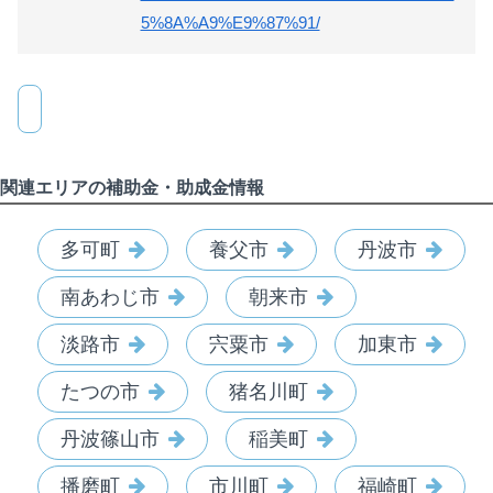
5%8A%A9%E9%87%91/
関連エリアの補助金・助成金情報
多可町
養父市
丹波市
南あわじ市
朝来市
淡路市
宍粟市
加東市
たつの市
猪名川町
丹波篠山市
稲美町
播磨町
市川町
福崎町