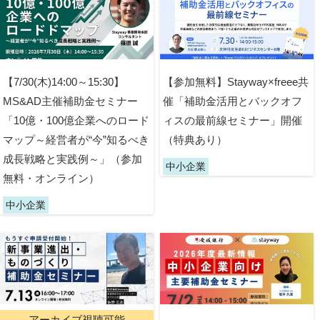
【7/30(木)14:00～15:30】
【参加無料】Stayway×freee共
MS&AD主催補助金セミナー
催「補助金活用とバックオフ
「10億・100億企業へのロード
ィスの最前線セミナー」開催
マップ～経営者が“今”知るべき
（特典あり）
成長戦略と実践例～」（参加
中小企業
無料・オンライン）
中小企業
アーカイブ視聴可能