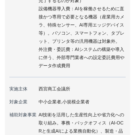
完了するものが対象）
設備機器導入費：AIを稼働させるために直
接かつ専用で必要となる機器（産業用カメ
ラ、特殊センサー、AI専用エッジデバイス
等）。パソコン、スマートフォン、タブレ
ット、プリンタ等の汎用機器は対象外。
外注費・委託費：AIシステムの構築や導入
に伴う、外部専門業者への設定委託費用や
データ作成費用
実施主体
西宮商工会議所
対象企業
中小企業者,小規模企業者
補助対象事業
AI技術を活用した生産性向上や省力化への
取り組み。事務・バックオフィス（AI-OC
Rと生成AIによる業務自動化）、製造・品