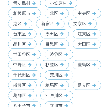
青ヶ島村
小笠原村
相模原市
北区
中央区
港区
新宿区
文京区
台東区
墨田区
江東区
品川区
目黒区
大田区
世田谷区
渋谷区
中野区
杉並区
豊島区
千代田区
荒川区
板橋区
練馬区
足立区
葛飾区
江戸川区
八王子市
立川市