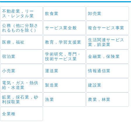
不動産業，リー
飲食業
卸売業
ス・レンタル業
公務（他に分類さ
サービス業全般
複合サービス事業
れるものを除く）
生活関連サービス
医療，福祉
教育，学習支援業
業，娯楽業
学術研究，専門・
宿泊業
金融業，保険業
技術サービス業
小売業
運送業
情報通信業
電気・ガス・熱供
製造業
建設業
給・水道業
鉱業，採石業，砂
漁業
農業，林業
利採取業
全業種