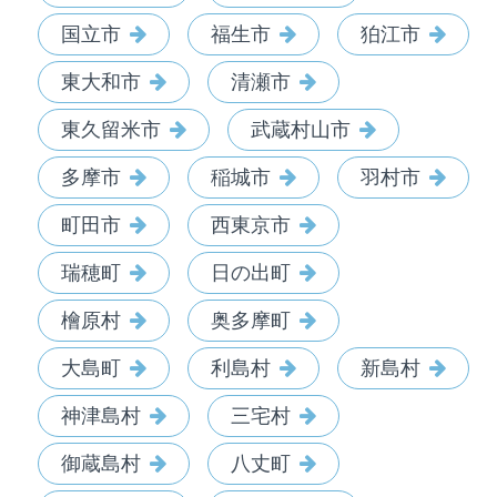
国立市
福生市
狛江市
東大和市
清瀬市
東久留米市
武蔵村山市
多摩市
稲城市
羽村市
町田市
西東京市
瑞穂町
日の出町
檜原村
奥多摩町
大島町
利島村
新島村
神津島村
三宅村
御蔵島村
八丈町