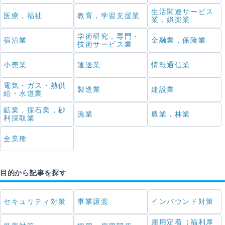
生活関連サービス
医療，福祉
教育，学習支援業
業，娯楽業
学術研究，専門・
宿泊業
金融業，保険業
技術サービス業
小売業
運送業
情報通信業
電気・ガス・熱供
製造業
建設業
給・水道業
鉱業，採石業，砂
漁業
農業，林業
利採取業
全業種
目的から記事を探す
セキュリティ対策
事業譲渡
インバウンド対策
雇用定着（福利厚