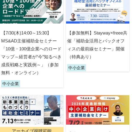
【7/30(木)14:00～15:30】
【参加無料】Stayway×freee共
MS&AD主催補助金セミナー
催「補助金活用とバックオフ
「10億・100億企業へのロード
ィスの最前線セミナー」開催
マップ～経営者が“今”知るべき
（特典あり）
成長戦略と実践例～」（参加
中小企業
無料・オンライン）
中小企業
アーカイブ視聴可能