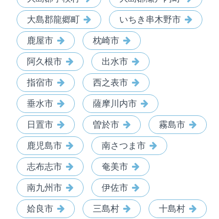
大島郡龍郷町
いちき串木野市
鹿屋市
枕崎市
阿久根市
出水市
指宿市
西之表市
垂水市
薩摩川内市
日置市
曽於市
霧島市
鹿児島市
南さつま市
志布志市
奄美市
南九州市
伊佐市
姶良市
三島村
十島村