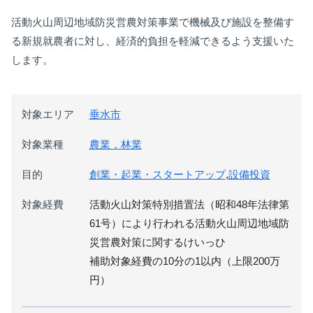
活動火山周辺地域防災営農対策事業で機械及び施設を整備す
る新規就農者に対し、経済的負担を軽減できるよう支援いた
します。
対象エリア
垂水市
対象業種
農業，林業
目的
創業・起業・スタートアップ
,
設備投資
対象経費
活動火山対策特別措置法（昭和48年法律第
61号）により行われる活動火山周辺地域防
災営農対策に関するけいっひ
補助対象経費の10分の1以内（上限200万
円）