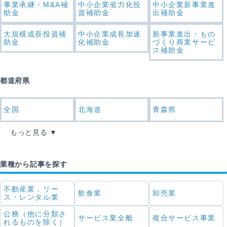
事業承継・M&A補
中小企業省力化投
中小企業新事業進
助金
資補助金
出補助金
大規模成長投資補
中小企業成長加速
新事業進出・もの
助金
化補助金
づくり商業サービ
ス補助金
都道府県
全国
北海道
青森県
もっと見る
業種から記事を探す
不動産業，リー
飲食業
卸売業
ス・レンタル業
公務（他に分類さ
サービス業全般
複合サービス事業
れるものを除く）