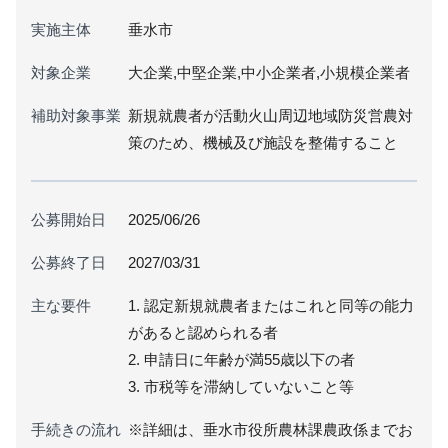
実施主体
垂水市
対象企業
大企業,中堅企業,中小企業者,小規模企業者
補助対象事業
新規就農者が活動火山周辺地域防災営農対
策のため、機械及び施設を整備すること
公募開始日
2025/06/26
公募終了日
2027/03/31
主な要件
1. 認定新規就農者またはこれと同等の能力
があると認められる者
2. 申請日に年齢が満55歳以下の者
3. 市税等を滞納していないこと等
手続きの流れ
※詳細は、垂水市役所農林課農政係までお