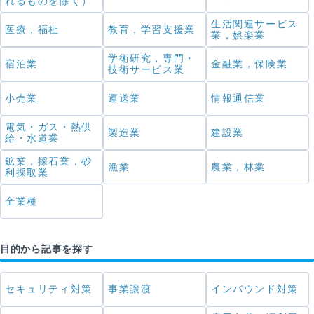
れるものを除く）
生活関連サービス
医療，福祉
教育，学習支援業
業，娯楽業
学術研究，専門・
宿泊業
金融業，保険業
技術サービス業
小売業
運送業
情報通信業
電気・ガス・熱供
製造業
建設業
給・水道業
鉱業，採石業，砂
漁業
農業，林業
利採取業
全業種
目的から記事を探す
セキュリティ対策
事業譲渡
インバウンド対策