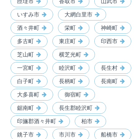
匝瑳市
香取市
山武市
いすみ市
大網白里市
酒々井町
栄町
神崎町
多古町
東庄町
印西市
芝山町
横芝光町
一宮町
睦沢町
長生村
白子町
長柄町
長南町
大多喜町
御宿町
鋸南町
長生郡睦沢町
印旛郡酒々井町
柏市
銚子市
市川市
船橋市