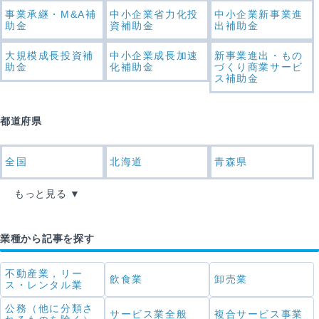
事業承継・M&A補
中小企業省力化投
中小企業新事業進
助金
資補助金
出補助金
大規模成長投資補
中小企業成長加速
新事業進出・もの
助金
化補助金
づくり商業サービ
ス補助金
都道府県
全国
北海道
青森県
もっと見る
業種から記事を探す
不動産業，リー
飲食業
卸売業
ス・レンタル業
公務（他に分類さ
サービス業全般
複合サービス事業