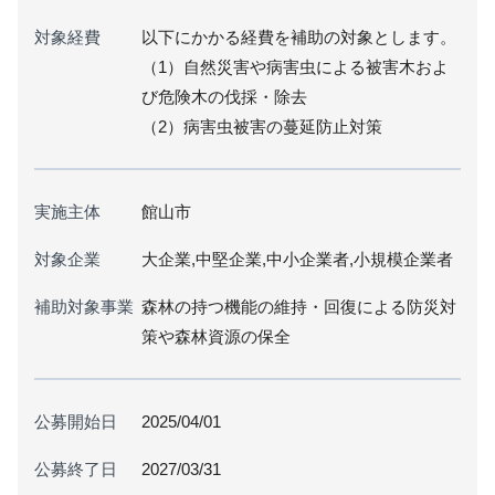
対象経費
以下にかかる経費を補助の対象とします。
（1）自然災害や病害虫による被害木およ
び危険木の伐採・除去
（2）病害虫被害の蔓延防止対策
実施主体
館山市
対象企業
大企業,中堅企業,中小企業者,小規模企業者
補助対象事業
森林の持つ機能の維持・回復による防災対
策や森林資源の保全
公募開始日
2025/04/01
公募終了日
2027/03/31