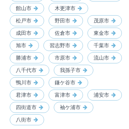
館山市
木更津市
松戸市
野田市
茂原市
成田市
佐倉市
東金市
旭市
習志野市
千葉市
勝浦市
市原市
流山市
八千代市
我孫子市
鴨川市
鎌ケ谷市
君津市
富津市
浦安市
四街道市
袖ケ浦市
八街市