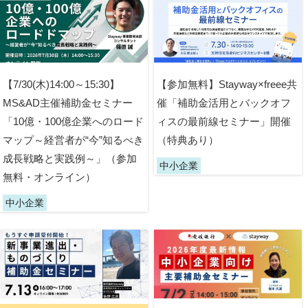
【7/30(木)14:00～15:30】
【参加無料】Stayway×freee共
MS&AD主催補助金セミナー
催「補助金活用とバックオフ
「10億・100億企業へのロード
ィスの最前線セミナー」開催
マップ～経営者が“今”知るべき
（特典あり）
成長戦略と実践例～」（参加
中小企業
無料・オンライン）
中小企業