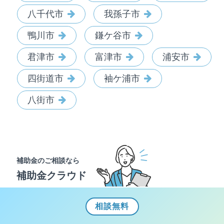
八千代市
我孫子市
鴨川市
鎌ケ谷市
君津市
富津市
浦安市
四街道市
袖ケ浦市
八街市
補助金のご相談なら
補助金クラウド
相談
無料