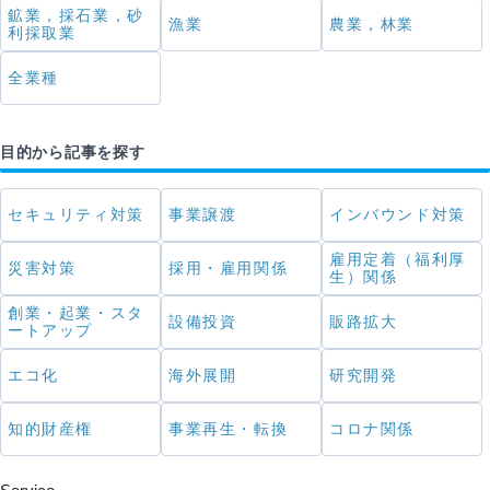
鉱業，採石業，砂
漁業
農業，林業
利採取業
全業種
目的から記事を探す
セキュリティ対策
事業譲渡
インバウンド対策
雇用定着（福利厚
災害対策
採用・雇用関係
生）関係
創業・起業・スタ
設備投資
販路拡大
ートアップ
エコ化
海外展開
研究開発
知的財産権
事業再生・転換
コロナ関係