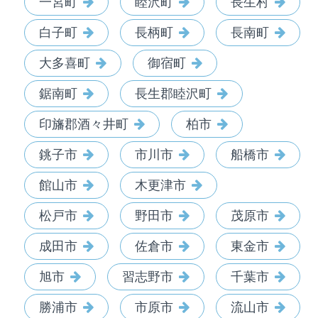
一宮町
睦沢町
長生村
白子町
長柄町
長南町
大多喜町
御宿町
鋸南町
長生郡睦沢町
印旛郡酒々井町
柏市
銚子市
市川市
船橋市
館山市
木更津市
松戸市
野田市
茂原市
成田市
佐倉市
東金市
旭市
習志野市
千葉市
勝浦市
市原市
流山市