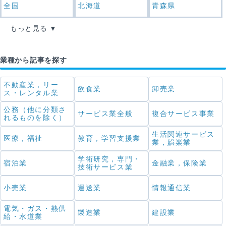
全国
北海道
青森県
もっと見る
業種から記事を探す
不動産業，リー
飲食業
卸売業
ス・レンタル業
公務（他に分類さ
サービス業全般
複合サービス事業
れるものを除く）
生活関連サービス
医療，福祉
教育，学習支援業
業，娯楽業
学術研究，専門・
宿泊業
金融業，保険業
技術サービス業
小売業
運送業
情報通信業
電気・ガス・熱供
製造業
建設業
給・水道業