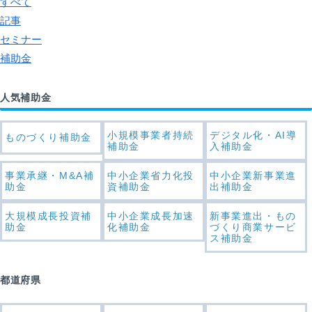
すべて
記事
セミナー
補助金
人気補助金
小規模事業者持続
デジタル化・AI導
ものづくり補助金
補助金
入補助金
事業承継・M&A補
中小企業省力化投
中小企業新事業進
助金
資補助金
出補助金
大規模成長投資補
中小企業成長加速
新事業進出・もの
助金
化補助金
づくり商業サービ
ス補助金
都道府県