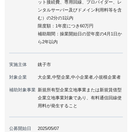
ット接続費、専用回線、プロバイダー、レ
ンタルサーバー及びドメイン利用料等を含
む）の2分の1以内
限度額：1年度につき60万円
補助期間：操業開始日の翌年度の4月1日か
ら2年以内
実施主体
銚子市
対象企業
大企業,中堅企業,中小企業者,小規模企業者
補助対象事業
新規所有型企業立地事業または新規賃借型
企業立地事業対象であり、有料通信回線使
用料が発生すること
公募開始日
2025/05/07