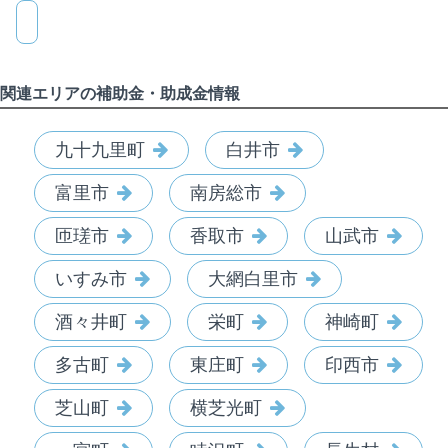
関連エリアの補助金・助成金情報
九十九里町
白井市
富里市
南房総市
匝瑳市
香取市
山武市
いすみ市
大網白里市
酒々井町
栄町
神崎町
多古町
東庄町
印西市
芝山町
横芝光町