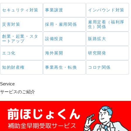
セキュリティ対策
事業譲渡
インバウンド対策
雇用定着（福利厚
災害対策
採用・雇用関係
生）関係
創業・起業・スタ
設備投資
販路拡大
ートアップ
エコ化
海外展開
研究開発
知的財産権
事業再生・転換
コロナ関係
Service
サービスのご紹介