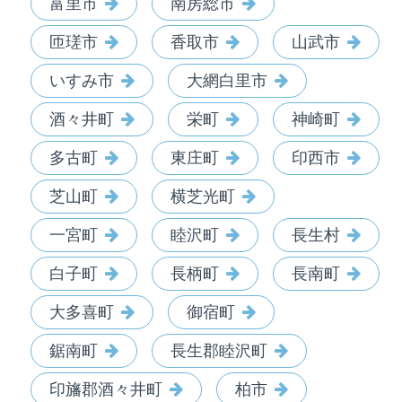
富里市
南房総市
匝瑳市
香取市
山武市
いすみ市
大網白里市
酒々井町
栄町
神崎町
多古町
東庄町
印西市
芝山町
横芝光町
一宮町
睦沢町
長生村
白子町
長柄町
長南町
大多喜町
御宿町
鋸南町
長生郡睦沢町
印旛郡酒々井町
柏市