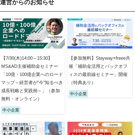
運営からのお知らせ
【7/30(木)14:00～15:30】
【参加無料】Stayway×freee共
MS&AD主催補助金セミナー
催「補助金活用とバックオフ
「10億・100億企業へのロード
ィスの最前線セミナー」開催
マップ～経営者が“今”知るべき
（特典あり）
成長戦略と実践例～」（参加
中小企業
無料・オンライン）
中小企業