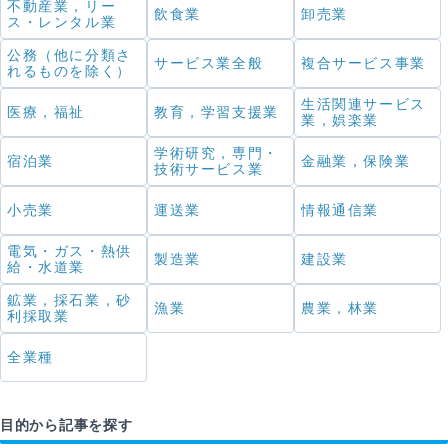
不動産業，リー
飲食業
卸売業
ス・レンタル業
公務（他に分類さ
サービス業全般
複合サービス事業
れるものを除く）
生活関連サービス
医療，福祉
教育，学習支援業
業，娯楽業
学術研究，専門・
宿泊業
金融業，保険業
技術サービス業
小売業
運送業
情報通信業
電気・ガス・熱供
製造業
建設業
給・水道業
鉱業，採石業，砂
漁業
農業，林業
利採取業
全業種
目的から記事を探す