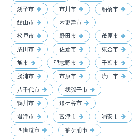
銚子市
市川市
船橋市
館山市
木更津市
松戸市
野田市
茂原市
成田市
佐倉市
東金市
旭市
習志野市
千葉市
勝浦市
市原市
流山市
八千代市
我孫子市
鴨川市
鎌ケ谷市
君津市
富津市
浦安市
四街道市
袖ケ浦市