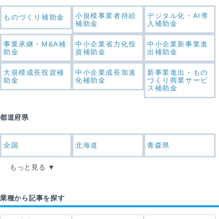
小規模事業者持続
デジタル化・AI導
ものづくり補助金
補助金
入補助金
事業承継・M&A補
中小企業省力化投
中小企業新事業進
助金
資補助金
出補助金
大規模成長投資補
中小企業成長加速
新事業進出・もの
助金
化補助金
づくり商業サービ
ス補助金
都道府県
全国
北海道
青森県
もっと見る
業種から記事を探す