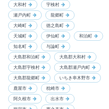
大和村
宇検村
瀬戸内町
龍郷町
大崎町
徳之島町
天城町
伊仙町
和泊町
知名町
与論町
大島郡和泊町
大島郡大和村
大島郡宇検村
大島郡瀬戸内町
大島郡龍郷町
いちき串木野市
鹿屋市
枕崎市
阿久根市
出水市