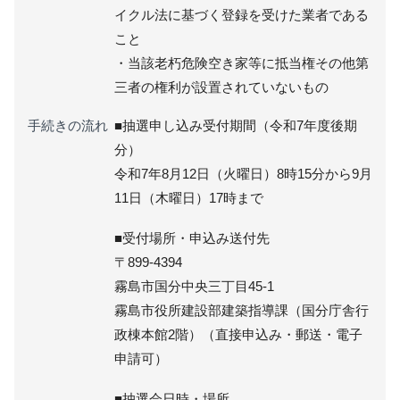
イクル法に基づく登録を受けた業者である
こと
・当該老朽危険空き家等に抵当権その他第
三者の権利が設置されていないもの
手続きの流れ
■抽選申し込み受付期間（令和7年度後期
分）
令和7年8月12日（火曜日）8時15分から9月
11日（木曜日）17時まで
■受付場所・申込み送付先
〒899-4394
霧島市国分中央三丁目45-1
霧島市役所建設部建築指導課（国分庁舎行
政棟本館2階）（直接申込み・郵送・電子
申請可）
■抽選会日時・場所