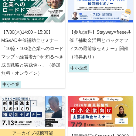
【7/30(木)14:00～15:30】
【参加無料】Stayway×freee共
MS&AD主催補助金セミナー
催「補助金活用とバックオフ
「10億・100億企業へのロード
ィスの最前線セミナー」開催
マップ～経営者が“今”知るべき
（特典あり）
成長戦略と実践例～」（参加
中小企業
無料・オンライン）
中小企業
アーカイブ視聴可能