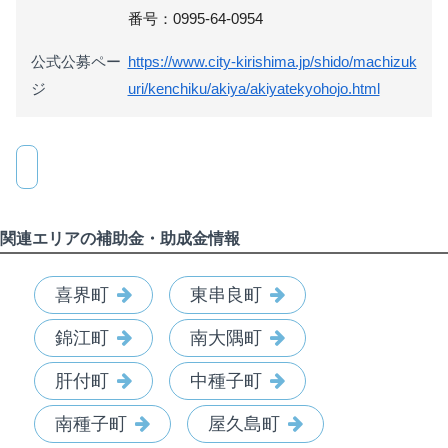
番号：0995-64-0954
公式公募ペー
https://www.city-kirishima.jp/shido/machizuk
ジ
uri/kenchiku/akiya/akiyatekyohojo.html
関連エリアの補助金・助成金情報
喜界町
東串良町
錦江町
南大隅町
肝付町
中種子町
南種子町
屋久島町