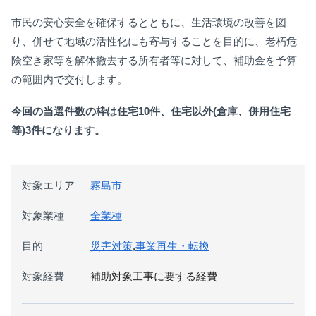
市民の安心安全を確保するとともに、生活環境の改善を図
り、併せて地域の活性化にも寄与することを目的に、老朽危
険空き家等を解体撤去する所有者等に対して、補助金を
予算
の範囲内
で
交付します。
今回の当選件数の枠は住宅10件、住宅以外(倉庫、併用住宅
等)3件になります。
対象エリア
霧島市
対象業種
全業種
目的
災害対策
,
事業再生・転換
対象経費
補助対象工事に要する経費