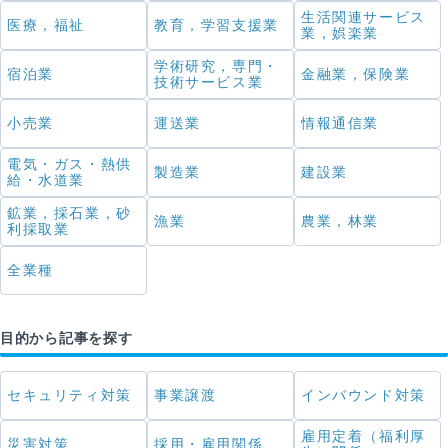
生活関連サービス
医療，福祉
教育，学習支援業
業，娯楽業
学術研究，専門・
宿泊業
金融業，保険業
技術サービス業
小売業
運送業
情報通信業
電気・ガス・熱供
製造業
建設業
給・水道業
鉱業，採石業，砂
漁業
農業，林業
利採取業
全業種
目的から記事を探す
セキュリティ対策
事業譲渡
インバウンド対策
雇用定着（福利厚
災害対策
採用・雇用関係