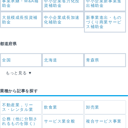
事業承継・M&A補
中小企業省力化投
中小企業新事業進
助金
資補助金
出補助金
大規模成長投資補
中小企業成長加速
新事業進出・もの
助金
化補助金
づくり商業サービ
ス補助金
都道府県
全国
北海道
青森県
もっと見る
業種から記事を探す
不動産業，リー
飲食業
卸売業
ス・レンタル業
公務（他に分類さ
サービス業全般
複合サービス事業
れるものを除く）