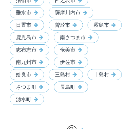
指宿市
西之表市
垂水市
薩摩川内市
日置市
曽於市
霧島市
鹿児島市
南さつま市
志布志市
奄美市
南九州市
伊佐市
姶良市
三島村
十島村
さつま町
長島町
湧水町