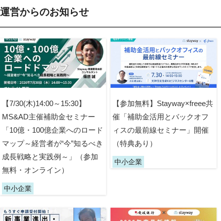
運営からのお知らせ
【7/30(木)14:00～15:30】
【参加無料】Stayway×freee共
MS&AD主催補助金セミナー
催「補助金活用とバックオフ
「10億・100億企業へのロード
ィスの最前線セミナー」開催
マップ～経営者が“今”知るべき
（特典あり）
成長戦略と実践例～」（参加
中小企業
無料・オンライン）
中小企業