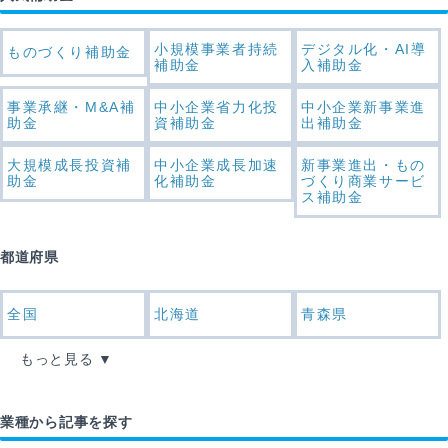
小規模事業者持続
デジタル化・AI導
ものづくり補助金
補助金
入補助金
事業承継・M&A補
中小企業省力化投
中小企業新事業進
助金
資補助金
出補助金
大規模成長投資補
中小企業成長加速
新事業進出・もの
助金
化補助金
づくり商業サービ
ス補助金
都道府県
全国
北海道
青森県
もっと見る
業種から記事を探す