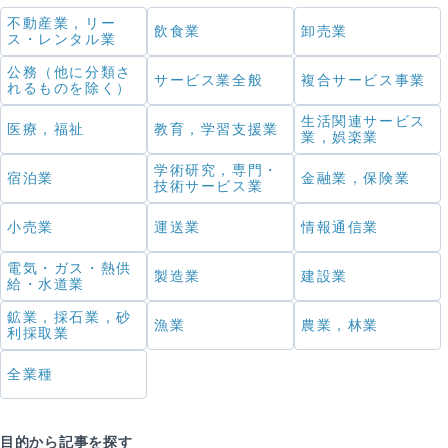
不動産業，リー
飲食業
卸売業
ス・レンタル業
公務（他に分類さ
サービス業全般
複合サービス事業
れるものを除く）
生活関連サービス
医療，福祉
教育，学習支援業
業，娯楽業
学術研究，専門・
宿泊業
金融業，保険業
技術サービス業
小売業
運送業
情報通信業
電気・ガス・熱供
製造業
建設業
給・水道業
鉱業，採石業，砂
漁業
農業，林業
利採取業
全業種
目的から記事を探す