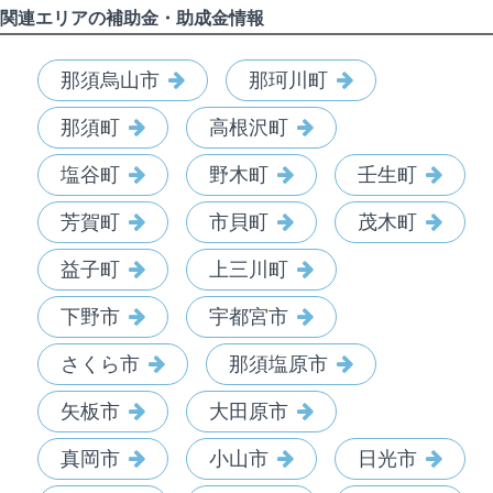
関連エリアの補助金・助成金情報
那須烏山市
那珂川町
那須町
高根沢町
塩谷町
野木町
壬生町
芳賀町
市貝町
茂木町
益子町
上三川町
下野市
宇都宮市
さくら市
那須塩原市
矢板市
大田原市
真岡市
小山市
日光市