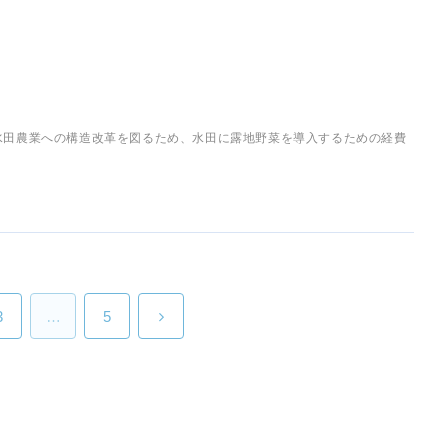
水田農業への構造改革を図るため、水田に露地野菜を導入するための経費
す。
3
…
5