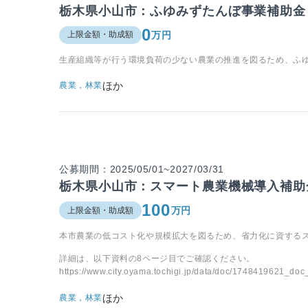
栃木県小山市：ふゆみずたんぼ事業補助金
0
万円
上限金額・助成額
生産組織等が行う環境負荷の少ない農業の推進を図るため、ふ
ほか
農業，林業
公募期間：2025/05/01~2027/03/31
栃木県小山市：スマート農業機械導入補助
100
万円
上限金額・助成額
本市農業の低コスト化や規模拡大を図るため、省力化に資する
詳細は、以下資料の8ページ目でご確認ください。
https://www.city.oyama.tochigi.jp/data/doc/1748419621_doc
ほか
農業，林業