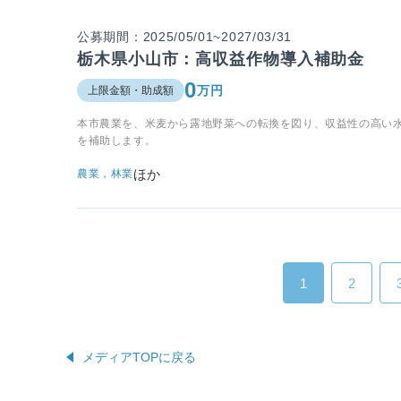
公募期間：2025/05/01~2027/03/31
栃木県小山市：高収益作物導入補助金
0
万円
上限金額・助成額
本市農業を、⽶⻨から露地野菜への転換を図り、収益性の高い
を補助しま
ほか
農業，林業
1
2
メディアTOPに戻る