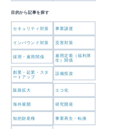
目的から記事を探す
セキュリティ対策
事業譲渡
インバウンド対策
災害対策
雇用定着（福利厚
採用・雇用関係
生）関係
創業・起業・スタ
設備投資
ートアップ
販路拡大
エコ化
海外展開
研究開発
知的財産権
事業再生・転換