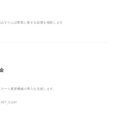
ゆみずたんぼ事業に要する経費を補助します
金
スマート農業機械の導入を支援します。
_497_0.pdf