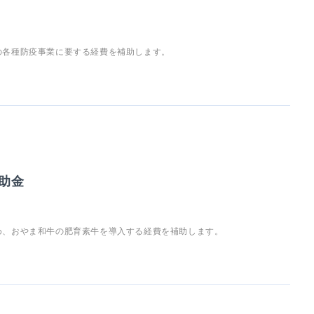
の各種防疫事業に要する経費を補助します。
助金
め、おやま和牛の肥育素牛を導入する経費を補助します。