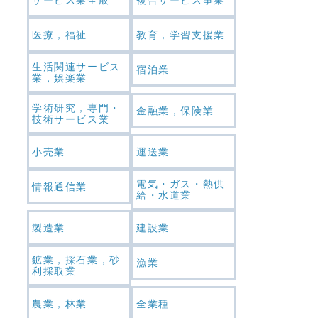
医療，福祉
教育，学習支援業
生活関連サービス
宿泊業
業，娯楽業
学術研究，専門・
金融業，保険業
技術サービス業
小売業
運送業
電気・ガス・熱供
情報通信業
給・水道業
製造業
建設業
鉱業，採石業，砂
漁業
利採取業
農業，林業
全業種