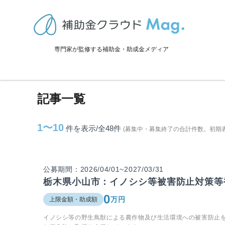
TOP
>
補助金・助成金詳細
>
栃木県
>
小山市に関連する記事
専門家が監修する補助金・助成金メディア
小山市に関連する記事
記事一覧
1〜10
件を表示/全48
件
(募集中・募集終了の合計件数。初期
公募期間：2026/04/01~2027/03/31
栃木県小山市：イノシシ等被害防止対策等
0
万円
上限金額・助成額
イノシシ等の野生鳥獣による農作物及び生活環境への被害防止