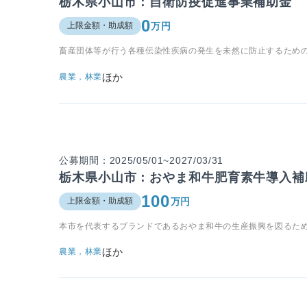
栃木県小山市：自衛防疫促進事業補助金
0
万円
上限金額・助成額
畜産団体等が行う各種伝染性疾病の発生を未然に防止するため
ほか
農業，林業
公募期間：2025/05/01~2027/03/31
栃木県小山市：おやま和牛肥育素牛導入補
100
万円
上限金額・助成額
本市を代表するブランドであるおやま和牛の生産振興を図るた
ほか
農業，林業