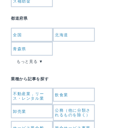
ス補助金
都道府県
全国
北海道
青森県
もっと見る
業種から記事を探す
不動産業，リー
飲食業
ス・レンタル業
公務（他に分類さ
卸売業
れるものを除く）
サービス業全般
複合サービス事業