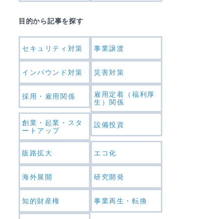
目的から記事を探す
セキュリティ対策
事業譲渡
インバウンド対策
災害対策
雇用定着（福利厚
採用・雇用関係
生）関係
創業・起業・スタ
設備投資
ートアップ
販路拡大
エコ化
海外展開
研究開発
知的財産権
事業再生・転換