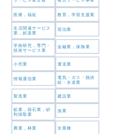
医療，福祉
教育，学習支援業
生活関連サービス
宿泊業
業，娯楽業
学術研究，専門・
金融業，保険業
技術サービス業
小売業
運送業
電気・ガス・熱供
情報通信業
給・水道業
製造業
建設業
鉱業，採石業，砂
漁業
利採取業
農業，林業
全業種