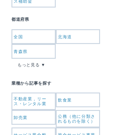
ス補助金
都道府県
全国
北海道
青森県
もっと見る
業種から記事を探す
不動産業，リー
飲食業
ス・レンタル業
公務（他に分類さ
卸売業
れるものを除く）
サービス業全般
複合サービス事業