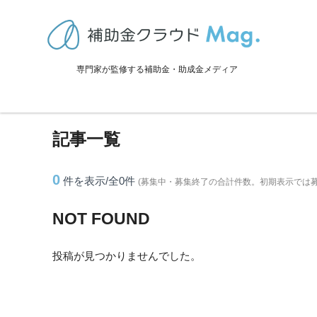
TOP
>
補助金・助成金詳細
>
栃木県
>
茂木町に関連する記事
専門家が監修する補助金・助成金メディア
茂木町に関連する記事
記事一覧
0
件を表示/全0
件
(募集中・募集終了の合計件数。初期表示では
NOT FOUND
投稿が見つかりませんでした。