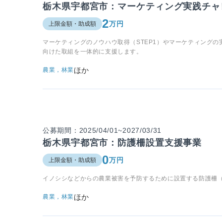
栃木県宇都宮市：マーケティング実践チャ
2
万円
上限金額・助成額
マーケティングのノウハウ取得（STEP1）やマーケティングの
向けた取組を一体的に支援します。
ほか
農業，林業
公募期間：2025/04/01~2027/03/31
栃木県宇都宮市：防護柵設置支援事業
0
万円
上限金額・助成額
イノシシなどからの農業被害を予防するために設置する防護柵
ほか
農業，林業