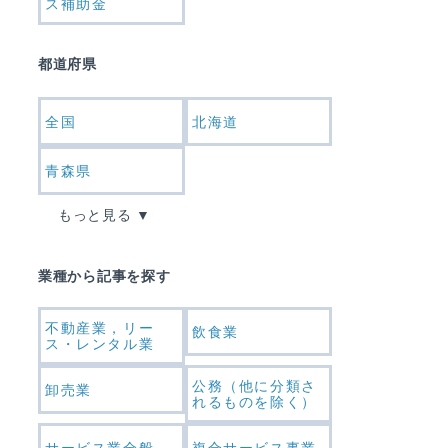
ス補助金
都道府県
全国
北海道
青森県
もっと見る
業種から記事を探す
不動産業，リー
飲食業
ス・レンタル業
公務（他に分類さ
卸売業
れるものを除く）
サービス業全般
複合サービス事業