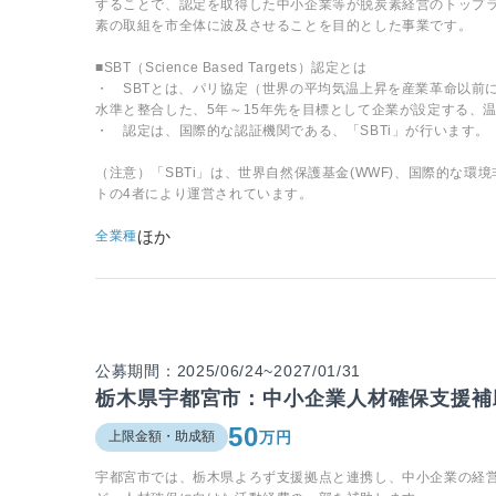
することで、認定を取得した中小企業等が脱炭素経営のトップ
素の取組を市全体に波及させることを目的とした事業です。
■SBT（Science Based Targets）認定とは
・ SBTとは、パリ協定（世界の平均気温上昇を産業革命以前
水準と整合した、5年～15年先を目標として企業が設定する、
・ 認定は、国際的な認証機関である、「SBTi」が行います。
（注意）「SBTi」は、世界自然保護基金(WWF)、国際的な環
トの4者により運営されています。
ほか
全業種
公募期間：2025/06/24~2027/01/31
栃木県宇都宮市：中小企業人材確保支援補
50
万円
上限金額・助成額
宇都宮市では、栃木県よろず支援拠点と連携し、中小企業の経