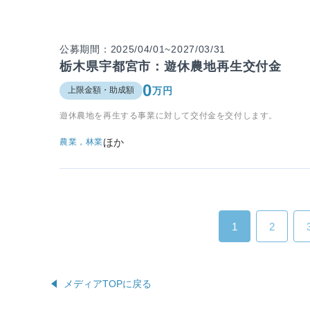
公募期間：2025/04/01~2027/03/31
栃木県宇都宮市：遊休農地再生交付金
0
万円
上限金額・助成額
遊休農地を再生する事業に対して交付金を交付します。
ほか
農業，林業
1
2
メディアTOPに戻る