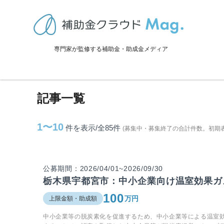
TOP
>
補助金・助成金詳細
>
栃木県
>
宇都宮市に関連する記事
専門家が監修する補助金・助成金メディア
宇都宮市に関連する記事
記事一覧
1〜10
件を表示/全85
件
(募集中・募集終了の合計件数。初期
公募期間：2026/04/01~2026/09/30
栃木県宇都宮市：中小企業向け温室効果ガ
100
万円
上限金額・助成額
中小企業等の脱炭素化を促進するため、中小企業等による温室効