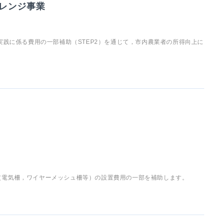
レンジ事業
実践に係る費用の一部補助（STEP2）を通じて，市内農業者の所得向上に
（電気柵，ワイヤーメッシュ柵等）の設置費用の一部を補助します。