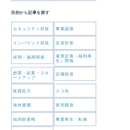
目的から記事を探す
セキュリティ対策
事業譲渡
インバウンド対策
災害対策
雇用定着（福利厚
採用・雇用関係
生）関係
創業・起業・スタ
設備投資
ートアップ
販路拡大
エコ化
海外展開
研究開発
知的財産権
事業再生・転換