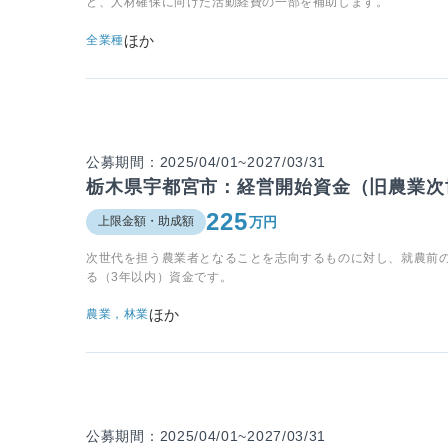
ど、人材確保に向けた活動経費の一部を補助します。
ほか
全業種
公募期間：2025/04/01~2027/03/31
栃木県宇都宮市：経営開始資金（旧農業次
225
万円
上限金額・助成額
次世代を担う農業者となることを志向するものに対し、就農前
る（3年以内）資金です。
ほか
農業，林業
公募期間：2025/04/01~2027/03/31