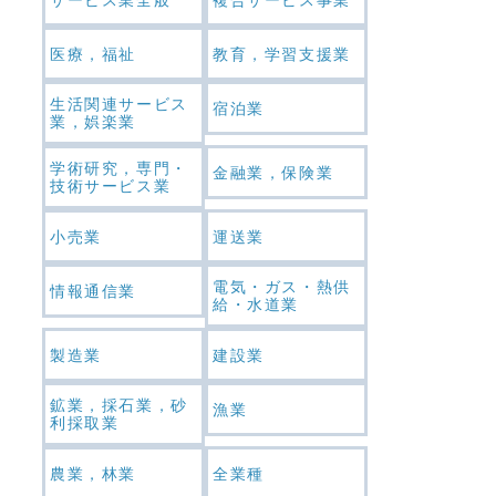
医療，福祉
教育，学習支援業
生活関連サービス
宿泊業
業，娯楽業
学術研究，専門・
金融業，保険業
技術サービス業
小売業
運送業
電気・ガス・熱供
情報通信業
給・水道業
製造業
建設業
鉱業，採石業，砂
漁業
利採取業
農業，林業
全業種