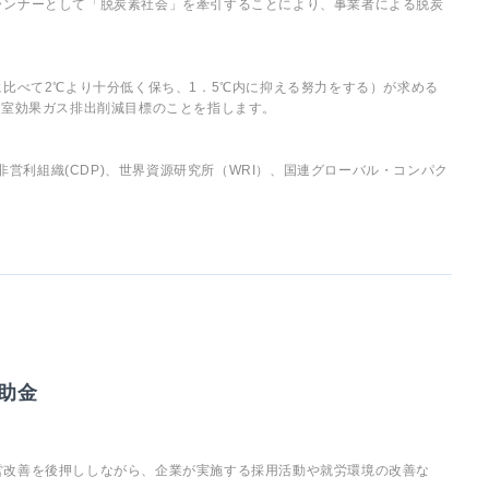
ランナーとして「脱炭素社会」を牽引することにより、事業者による脱炭
に比べて2℃より十分低く保ち、1．5℃内に抑える努力をする）が求める
温室効果ガス排出削減目標のことを指します。
境非営利組織(CDP)、世界資源研究所（WRI）、国連グローバル・コンパク
助金
営改善を後押ししながら、企業が実施する採用活動や就労環境の改善な