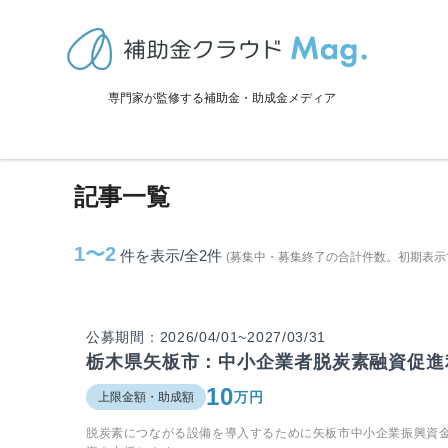
TOP
>
補助金・助成金詳細
>
栃木県
>
矢板市に関連する記事
専門家が監修する補助金・助成金メディア
矢板市に関連する記事
記事一覧
1〜2
件を表示/全2
件
(募集中・募集終了の合計件数。初期表示
公募期間：2026/04/01~2027/03/31
栃木県矢板市：中小企業者脱炭素融資促進
10
万円
上限金額・助成額
脱炭素につながる設備を導入するために矢板市中小企業振興資