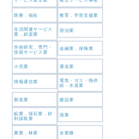
医療，福祉
教育，学習支援業
生活関連サービス
宿泊業
業，娯楽業
学術研究，専門・
金融業，保険業
技術サービス業
小売業
運送業
電気・ガス・熱供
情報通信業
給・水道業
製造業
建設業
鉱業，採石業，砂
漁業
利採取業
農業，林業
全業種