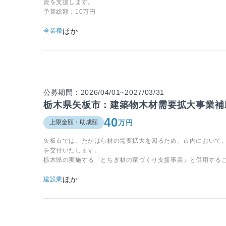
資を支援します。
予算総額：10万円
ほか
全業種
公募期間：2026/04/01~2027/03/31
栃木県矢板市：建築物木材需要拡大事業補
40
万円
上限金額・助成額
矢板市では、たかはら材の需要拡大を図るため、市内において
を交付いたします。
栃木県の実施する「とちぎ材の家づくり支援事業」と併用する
ほか
建設業