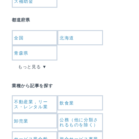
ス補助金
都道府県
全国
北海道
青森県
もっと見る
業種から記事を探す
不動産業，リー
飲食業
ス・レンタル業
公務（他に分類さ
卸売業
れるものを除く）
サービス業全般
複合サービス事業