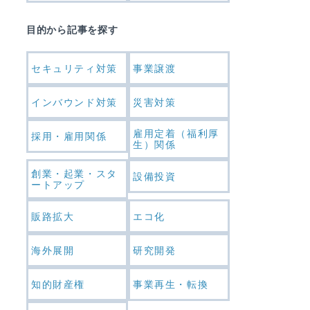
目的から記事を探す
セキュリティ対策
事業譲渡
インバウンド対策
災害対策
雇用定着（福利厚
採用・雇用関係
生）関係
創業・起業・スタ
設備投資
ートアップ
販路拡大
エコ化
海外展開
研究開発
知的財産権
事業再生・転換