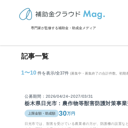
TOP
>
補助金・助成金詳細
>
栃木県
>
日光市に関連する記事
専門家が監修する補助金・助成金メディア
日光市に関連する記事
記事一覧
1〜10
件を表示/全37
件
(募集中・募集終了の合計件数。初期
公募期間：2026/04/24~2027/03/31
栃木県日光市：農作物等獣害防護対策事業
30
万円
上限金額・助成額
日光市では、獣害を受けている農業者の方が、防護柵の設置な