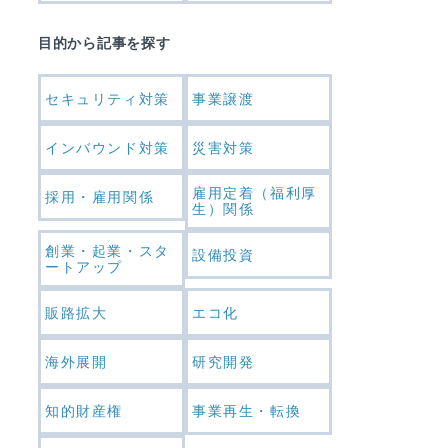
目的から記事を探す
セキュリティ対策
事業譲渡
インバウンド対策
災害対策
雇用定着（福利厚
採用・雇用関係
生）関係
創業・起業・スタ
設備投資
ートアップ
販路拡大
エコ化
海外展開
研究開発
知的財産権
事業再生・転換