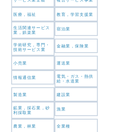
医療，福祉
教育，学習支援業
生活関連サービス
宿泊業
業，娯楽業
学術研究，専門・
金融業，保険業
技術サービス業
小売業
運送業
電気・ガス・熱供
情報通信業
給・水道業
製造業
建設業
鉱業，採石業，砂
漁業
利採取業
農業，林業
全業種