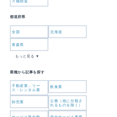
ス補助金
都道府県
全国
北海道
青森県
もっと見る
業種から記事を探す
不動産業，リー
飲食業
ス・レンタル業
公務（他に分類さ
卸売業
れるものを除く）
サービス業全般
複合サービス事業