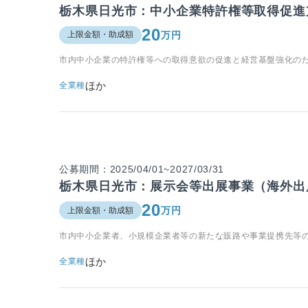
栃木県日光市：中小企業特許権等取得促進
20
万円
上限金額・助成額
市内中小企業の特許権等への取得意欲の促進と経営基盤強化の
ほか
全業種
公募期間：2025/04/01~2027/03/31
栃木県日光市：展示会等出展事業（海外出
20
万円
上限金額・助成額
市内中小企業者、小規模企業者等の新たな販路や事業提携先等
ほか
全業種