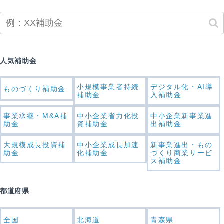
人気補助金
小規模事業者持続
デジタル化・AI導
ものづくり補助金
補助金
入補助金
事業承継・M&A補
中小企業省力化投
中小企業新事業進
助金
資補助金
出補助金
大規模成長投資補
中小企業成長加速
新事業進出・もの
助金
化補助金
づくり商業サービ
ス補助金
都道府県
全国
北海道
青森県