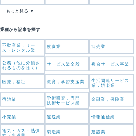
もっと見る
業種から記事を探す
不動産業，リー
飲食業
卸売業
ス・レンタル業
公務（他に分類さ
サービス業全般
複合サービス事業
れるものを除く）
生活関連サービス
医療，福祉
教育，学習支援業
業，娯楽業
学術研究，専門・
宿泊業
金融業，保険業
技術サービス業
小売業
運送業
情報通信業
電気・ガス・熱供
製造業
建設業
給・水道業