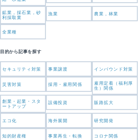
鉱業，採石業，砂
漁業
農業，林業
利採取業
全業種
目的から記事を探す
セキュリティ対策
事業譲渡
インバウンド対策
雇用定着（福利厚
災害対策
採用・雇用関係
生）関係
創業・起業・スタ
設備投資
販路拡大
ートアップ
エコ化
海外展開
研究開発
知的財産権
事業再生・転換
コロナ関係