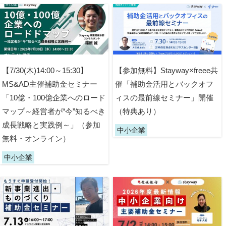
【7/30(木)14:00～15:30】
【参加無料】Stayway×freee共
MS&AD主催補助金セミナー
催「補助金活用とバックオフ
「10億・100億企業へのロード
ィスの最前線セミナー」開催
マップ～経営者が“今”知るべき
（特典あり）
成長戦略と実践例～」（参加
中小企業
無料・オンライン）
中小企業