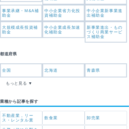
事業承継・M&A補
中小企業省力化投
中小企業新事業進
助金
資補助金
出補助金
大規模成長投資補
中小企業成長加速
新事業進出・もの
助金
化補助金
づくり商業サービ
ス補助金
都道府県
全国
北海道
青森県
もっと見る
業種から記事を探す
不動産業，リー
飲食業
卸売業
ス・レンタル業