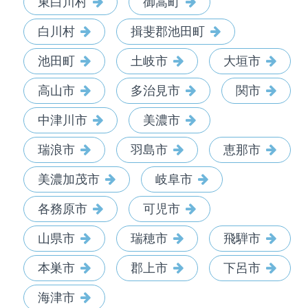
東白川村
御嵩町
白川村
揖斐郡池田町
池田町
土岐市
大垣市
高山市
多治見市
関市
中津川市
美濃市
瑞浪市
羽島市
恵那市
美濃加茂市
岐阜市
各務原市
可児市
山県市
瑞穂市
飛騨市
本巣市
郡上市
下呂市
海津市