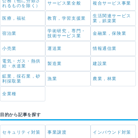
公務（他に分類さ
サービス業全般
複合サービス事業
れるものを除く）
生活関連サービス
医療，福祉
教育，学習支援業
業，娯楽業
学術研究，専門・
宿泊業
金融業，保険業
技術サービス業
小売業
運送業
情報通信業
電気・ガス・熱供
製造業
建設業
給・水道業
鉱業，採石業，砂
漁業
農業，林業
利採取業
全業種
目的から記事を探す
セキュリティ対策
事業譲渡
インバウンド対策