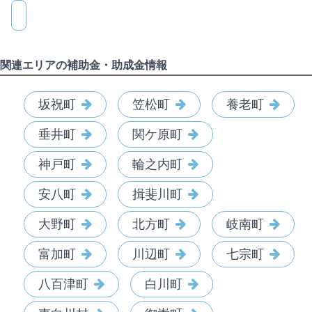
関連エリアの補助金・助成金情報
坂祝町
笠松町
養老町
垂井町
関ケ原町
神戸町
輪之内町
安八町
揖斐川町
大野町
北方町
岐南町
富加町
川辺町
七宗町
八百津町
白川町