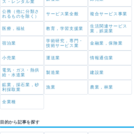
ス・レンタル業
公務（他に分類さ
サービス業全般
複合サービス事業
れるものを除く）
生活関連サービス
医療，福祉
教育，学習支援業
業，娯楽業
学術研究，専門・
宿泊業
金融業，保険業
技術サービス業
小売業
運送業
情報通信業
電気・ガス・熱供
製造業
建設業
給・水道業
鉱業，採石業，砂
漁業
農業，林業
利採取業
全業種
目的から記事を探す