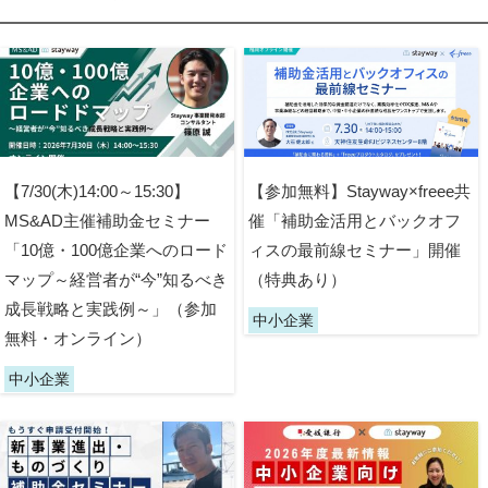
【7/30(木)14:00～15:30】
【参加無料】Stayway×freee共
MS&AD主催補助金セミナー
催「補助金活用とバックオフ
「10億・100億企業へのロード
ィスの最前線セミナー」開催
マップ～経営者が“今”知るべき
（特典あり）
成長戦略と実践例～」（参加
中小企業
無料・オンライン）
中小企業