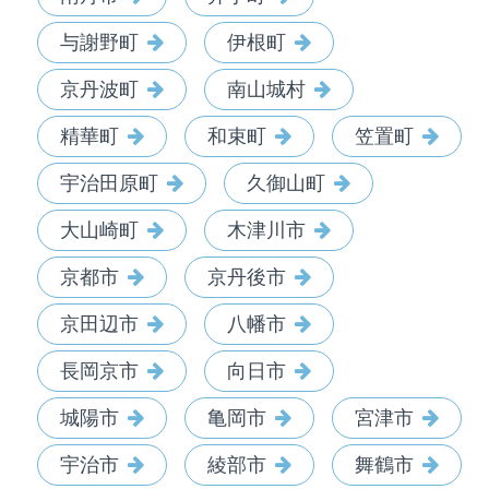
与謝野町
伊根町
京丹波町
南山城村
精華町
和束町
笠置町
宇治田原町
久御山町
大山崎町
木津川市
京都市
京丹後市
京田辺市
八幡市
長岡京市
向日市
城陽市
亀岡市
宮津市
宇治市
綾部市
舞鶴市