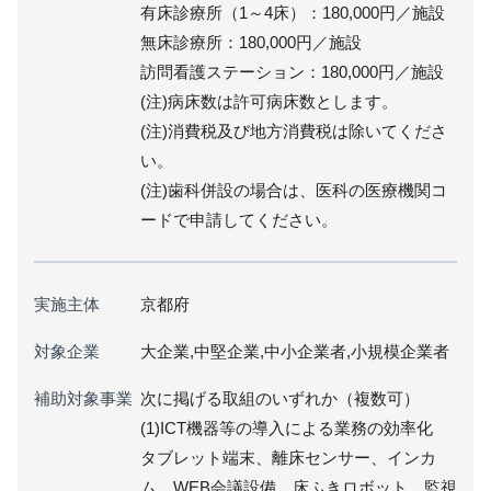
有床診療所（1～4床）：180,000円／施設
無床診療所：180,000円／施設
訪問看護ステーション：180,000円／施設
(注)病床数は許可病床数とします。
(注)消費税及び地方消費税は除いてくださ
い。
(注)歯科併設の場合は、医科の医療機関コ
ードで申請してください。
実施主体
京都府
対象企業
大企業,中堅企業,中小企業者,小規模企業者
補助対象事業
次に掲げる取組のいずれか（複数可）
(1)ICT機器等の導入による業務の効率化
タブレット端末、離床センサー、インカ
ム、WEB会議設備、床ふきロボット、監視