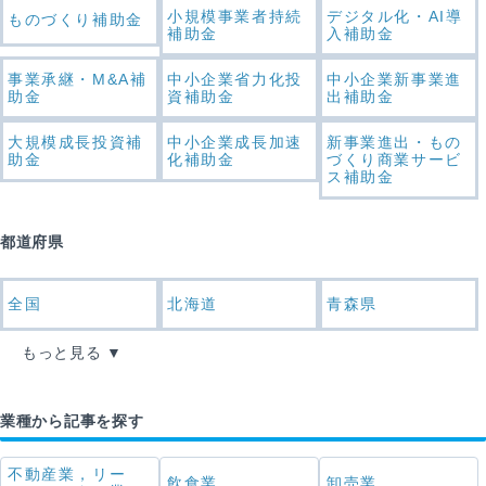
小規模事業者持続
デジタル化・AI導
ものづくり補助金
補助金
入補助金
事業承継・M&A補
中小企業省力化投
中小企業新事業進
助金
資補助金
出補助金
大規模成長投資補
中小企業成長加速
新事業進出・もの
助金
化補助金
づくり商業サービ
ス補助金
都道府県
全国
北海道
青森県
もっと見る
業種から記事を探す
不動産業，リー
飲食業
卸売業