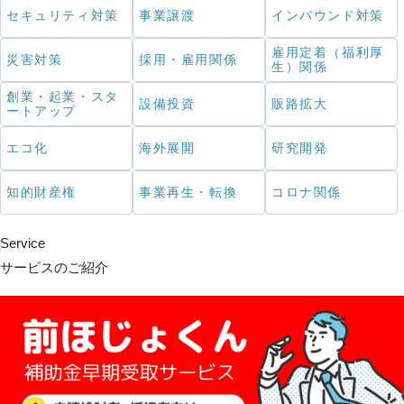
セキュリティ対策
事業譲渡
インバウンド対策
雇用定着（福利厚
災害対策
採用・雇用関係
生）関係
創業・起業・スタ
設備投資
販路拡大
ートアップ
エコ化
海外展開
研究開発
知的財産権
事業再生・転換
コロナ関係
Service
サービスのご紹介