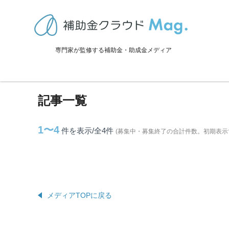
TOP
>
補助金・助成金詳細
>
京都府
>
伊根町に関連する記事
専門家が監修する補助金・助成金メディア
伊根町に関連する記事
記事一覧
1〜4
件を表示/全4
件
(募集中・募集終了の合計件数。初期表示
メディアTOPに戻る