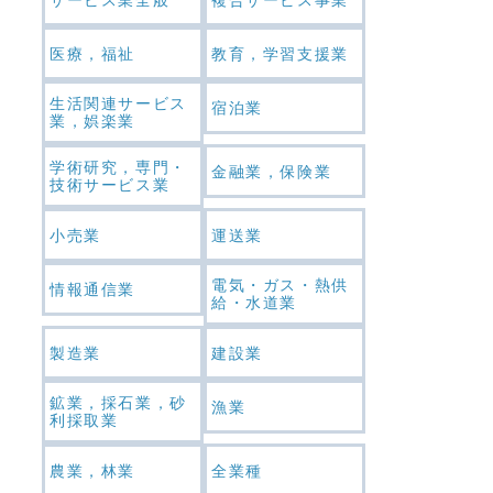
医療，福祉
教育，学習支援業
生活関連サービス
宿泊業
業，娯楽業
学術研究，専門・
金融業，保険業
技術サービス業
小売業
運送業
電気・ガス・熱供
情報通信業
給・水道業
製造業
建設業
鉱業，採石業，砂
漁業
利採取業
農業，林業
全業種