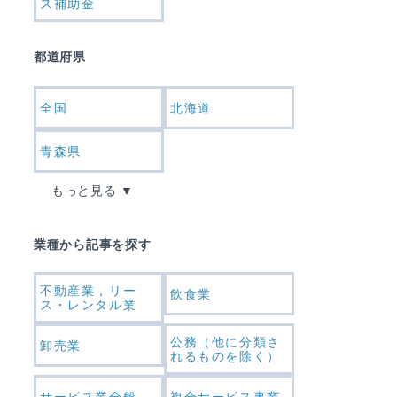
ス補助金
都道府県
全国
北海道
青森県
もっと見る
業種から記事を探す
不動産業，リー
飲食業
ス・レンタル業
公務（他に分類さ
卸売業
れるものを除く）
サービス業全般
複合サービス事業