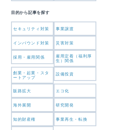
目的から記事を探す
セキュリティ対策
事業譲渡
インバウンド対策
災害対策
雇用定着（福利厚
採用・雇用関係
生）関係
創業・起業・スタ
設備投資
ートアップ
販路拡大
エコ化
海外展開
研究開発
知的財産権
事業再生・転換