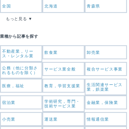
全国
北海道
青森県
もっと見る
業種から記事を探す
不動産業，リー
飲食業
卸売業
ス・レンタル業
公務（他に分類さ
サービス業全般
複合サービス事業
れるものを除く）
生活関連サービス
医療，福祉
教育，学習支援業
業，娯楽業
学術研究，専門・
宿泊業
金融業，保険業
技術サービス業
小売業
運送業
情報通信業