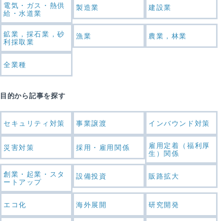
電気・ガス・熱供
製造業
建設業
給・水道業
鉱業，採石業，砂
漁業
農業，林業
利採取業
全業種
目的から記事を探す
セキュリティ対策
事業譲渡
インバウンド対策
雇用定着（福利厚
災害対策
採用・雇用関係
生）関係
創業・起業・スタ
設備投資
販路拡大
ートアップ
エコ化
海外展開
研究開発