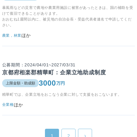
暴風雨などの災害で農地や農業用施設に被害があったときは、国の補助を受
けて復旧できることがあります。
おおむね1週間以内に、被災地の自治会長・受益代表者連名で申請してくだ
さい。
ほか
農業，林業
公募期間：2024/04/01~2027/03/31
京都府相楽郡精華町：企業立地助成制度
3000
万円
上限金額・助成額
精華町では、企業立地をおこなう企業に対して支援をおこないます。
ほか
全業種
1
2