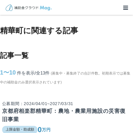
TOP
>
補助金・助成金詳細
>
京都府
>
精華町に関連する記事
精華町に関連する記事
記事一覧
1〜10
件を表示/全13
件
(募集中・募集終了の合計件数。初期表示では募集
中の補助金のみ選択表示されています)
公募期間：2024/04/01~2027/03/31
京都府相楽郡精華町：農地・農業用施設の災害復
旧事業
0
万円
上限金額・助成額