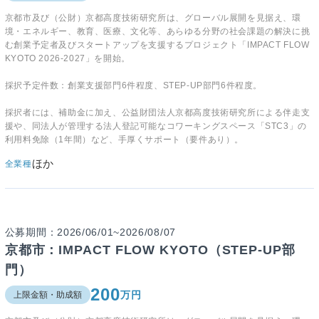
京都市及び（公財）京都高度技術研究所は、グローバル展開を見据え、環
境・エネルギー、教育、医療、文化等、あらゆる分野の社会課題の解決に挑
む創業予定者及びスタートアップを支援するプロジェクト「IMPACT FLOW
KYOTO 2026-2027」を開始。
採択予定件数：創業支援部門6件程度、STEP-UP部門6件程度。
採択者には、補助金に加え、公益財団法人京都高度技術研究所による伴走支
援や、同法人が管理する法人登記可能なコワーキングスペース「STC3」の
利用料免除（1年間）など、手厚くサポート（要件あり）。
ほか
全業種
公募期間：2026/06/01~2026/08/07
京都市：IMPACT FLOW KYOTO（STEP-UP部
門）
200
万円
上限金額・助成額