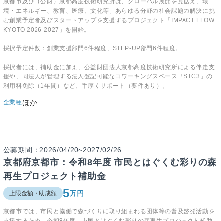
京都市及び（公財）京都高度技術研究所は、グローバル展開を見据え、環
境・エネルギー、教育、医療、文化等、あらゆる分野の社会課題の解決に挑
む創業予定者及びスタートアップを支援するプロジェクト「IMPACT FLOW
KYOTO 2026-2027」を開始。
採択予定件数：創業支援部門6件程度、STEP-UP部門6件程度。
採択者には、補助金に加え、公益財団法人京都高度技術研究所による伴走支
援や、同法人が管理する法人登記可能なコワーキングスペース「STC3」の
利用料免除（1年間）など、手厚くサポート（要件あり）。
ほか
全業種
公募期間：2026/04/20~2027/02/26
京都府京都市：令和8年度 市民とはぐくむ彩りの森
再生プロジェクト補助金
5
万円
上限金額・助成額
京都市では、市民と協働で森づくりに取り組まれる団体等の普及啓発活動を
支援するため、令和8年度「市民とはぐくむ彩りの森再生プロジェクト補助