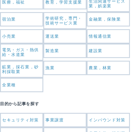
生活関連サービス
医療，福祉
教育，学習支援業
業，娯楽業
学術研究，専門・
宿泊業
金融業，保険業
技術サービス業
小売業
運送業
情報通信業
電気・ガス・熱供
製造業
建設業
給・水道業
鉱業，採石業，砂
漁業
農業，林業
利採取業
全業種
目的から記事を探す
セキュリティ対策
事業譲渡
インバウンド対策