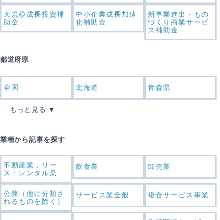
大規模成長投資補
中小企業成長加速
新事業進出・もの
助金
化補助金
づくり商業サービ
ス補助金
都道府県
全国
北海道
青森県
もっと見る
業種から記事を探す
不動産業，リー
飲食業
卸売業
ス・レンタル業
公務（他に分類さ
サービス業全般
複合サービス事業
れるものを除く）