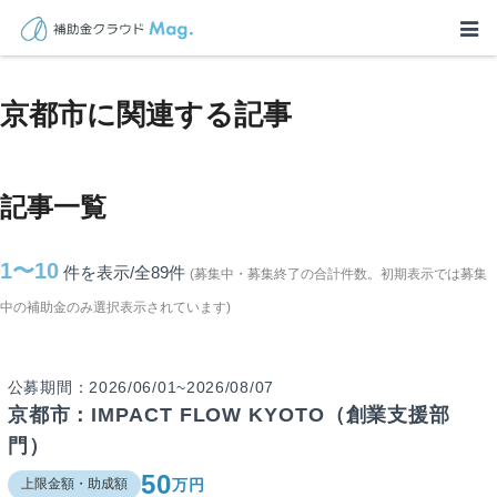
TOP
>
補助金・助成金詳細
>
京都府
>
京都市に関連する記事
京都市に関連する記事
記事一覧
1〜10
件を表示/全89
件
(募集中・募集終了の合計件数。初期表示では募集
中の補助金のみ選択表示されています)
公募期間：2026/06/01~2026/08/07
京都市：IMPACT FLOW KYOTO（創業支援部
門）
50
万円
上限金額・助成額