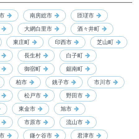
市
南房総市
匝瑳市
大網白里市
酒々井町
東庄町
印西市
芝山町
長生村
白子町
御宿町
鋸南町
柏市
銚子市
市川市
松戸市
野田市
東金市
旭市
市原市
流山市
市
鎌ケ谷市
君津市