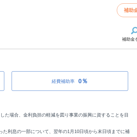
業融資資金利子補給、中小企業融資保証料補給
補助
補助金
金利子補給、中小企業融資保証料補
0％
経費補助率
用した場合、金利負担の軽減を図り事業の振興に資することを目
った利息の一部について、翌年の1月10日頃から末日頃までに補