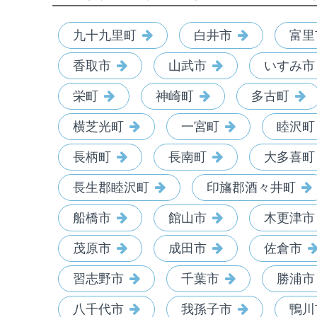
九十九里町
白井市
富里
香取市
山武市
いすみ市
栄町
神崎町
多古町
横芝光町
一宮町
睦沢町
長柄町
長南町
大多喜町
長生郡睦沢町
印旛郡酒々井町
船橋市
館山市
木更津市
茂原市
成田市
佐倉市
習志野市
千葉市
勝浦市
八千代市
我孫子市
鴨川