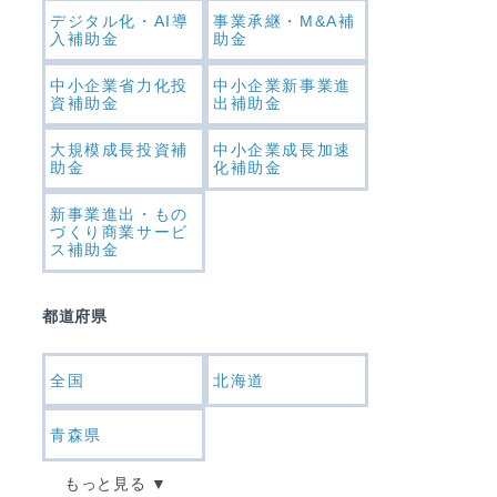
デジタル化・AI導
事業承継・M&A補
入補助金
助金
中小企業省力化投
中小企業新事業進
資補助金
出補助金
大規模成長投資補
中小企業成長加速
助金
化補助金
新事業進出・もの
づくり商業サービ
ス補助金
都道府県
全国
北海道
青森県
もっと見る