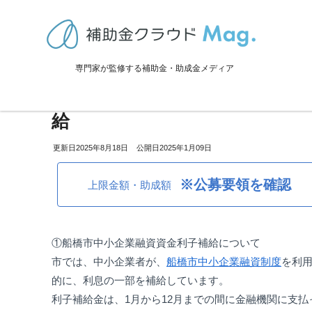
TOP
>
補助金・助成金詳細
>
事業再生・転換
>
千葉県船橋市：中小企
専門家が監修する補助金・助成金メディア
千葉県船橋市：中小企業融資資
給
2025年8月18日
2025年1月09日
※公募要領を確認
上限金額・助成額
①船橋市中小企業融資資金利子補給について
市では、中小企業者が、
船橋市中小企業融資制度
を利
的に、利息の一部を補給しています。
利子補給金は、1月から12月までの間に金融機関に支払