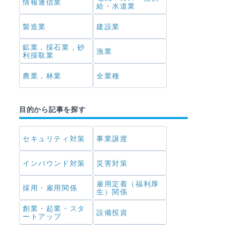
情報通信業
給・水道業
製造業
建設業
鉱業，採石業，砂
漁業
利採取業
農業，林業
全業種
目的から記事を探す
セキュリティ対策
事業譲渡
インバウンド対策
災害対策
雇用定着（福利厚
採用・雇用関係
生）関係
創業・起業・スタ
設備投資
ートアップ