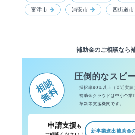
富津市
浦安市
四街道市
補助金のご相談なら
圧倒的なスピ
相談
採択率90％以上（直近実績
無料
補助金クラウドは中小企業
革新等支援機関です。
申請支援
も
新事業進出補助金
ご相談ください！