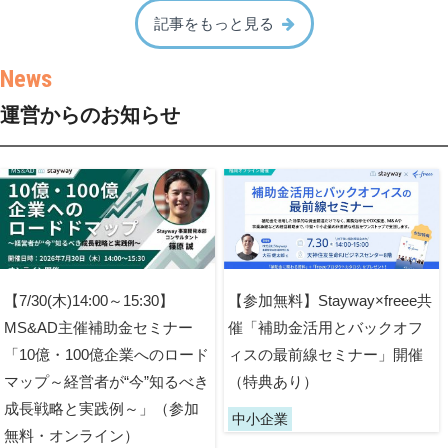
記事をもっと見る
運営からのお知らせ
【7/30(木)14:00～15:30】
【参加無料】Stayway×freee共
MS&AD主催補助金セミナー
催「補助金活用とバックオフ
「10億・100億企業へのロード
ィスの最前線セミナー」開催
マップ～経営者が“今”知るべき
（特典あり）
成長戦略と実践例～」（参加
中小企業
無料・オンライン）