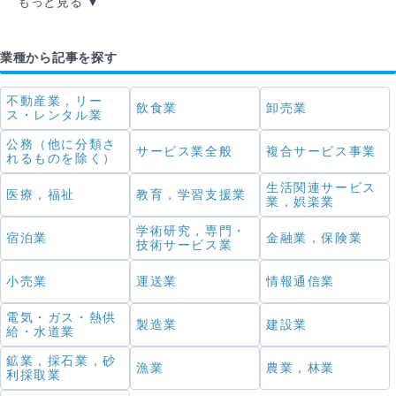
もっと見る
業種から記事を探す
不動産業，リー
飲食業
卸売業
ス・レンタル業
公務（他に分類さ
サービス業全般
複合サービス事業
れるものを除く）
生活関連サービス
医療，福祉
教育，学習支援業
業，娯楽業
学術研究，専門・
宿泊業
金融業，保険業
技術サービス業
小売業
運送業
情報通信業
電気・ガス・熱供
製造業
建設業
給・水道業
鉱業，採石業，砂
漁業
農業，林業
利採取業