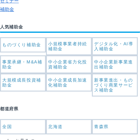
セミナー
補助金
人気補助金
小規模事業者持続
デジタル化・AI導
ものづくり補助金
補助金
入補助金
事業承継・M&A補
中小企業省力化投
中小企業新事業進
助金
資補助金
出補助金
大規模成長投資補
中小企業成長加速
新事業進出・もの
助金
化補助金
づくり商業サービ
ス補助金
都道府県
全国
北海道
青森県