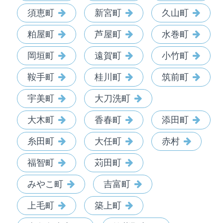
須恵町
新宮町
久山町
粕屋町
芦屋町
水巻町
岡垣町
遠賀町
小竹町
鞍手町
桂川町
筑前町
宇美町
大刀洗町
大木町
香春町
添田町
糸田町
大任町
赤村
福智町
苅田町
みやこ町
吉富町
上毛町
築上町