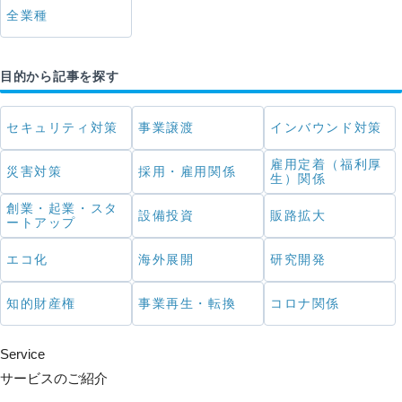
全業種
目的から記事を探す
セキュリティ対策
事業譲渡
インバウンド対策
雇用定着（福利厚
災害対策
採用・雇用関係
生）関係
創業・起業・スタ
設備投資
販路拡大
ートアップ
エコ化
海外展開
研究開発
知的財産権
事業再生・転換
コロナ関係
Service
サービスのご紹介