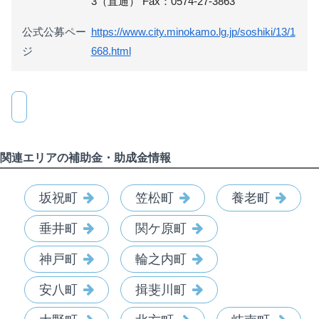
3（直通） Fax：0574-27-3863
公式公募ペー
https://www.city.minokamo.lg.jp/soshiki/13/1
ジ
668.html
関連エリアの補助金・助成金情報
坂祝町
笠松町
養老町
垂井町
関ケ原町
神戸町
輪之内町
安八町
揖斐川町