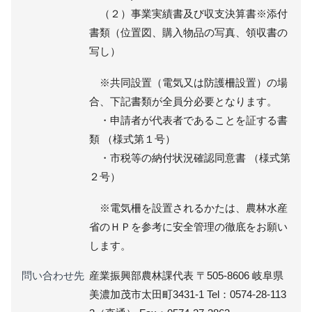
（２）事業実績書及び収支決算書※添付
書類（位置図、購入物品の写真、領収書の
写し）
※共同設置（電気又は防護柵設置）の場
合、下記書類が全員分必要となります。
・申請者が代表者であることを証する書
類 （様式第１号）
・市税等の納付状況確認同意書 （様式第
２号）
※電気柵を設置されるかたは、農林水産
省のＨＰを参考に安全管理の徹底をお願い
します。
問い合わせ先
産業振興部農林課代表 〒505-8606 岐阜県
美濃加茂市太田町3431-1 Tel：0574-28-113