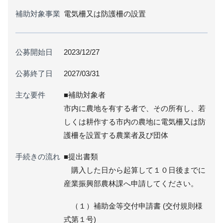
補助対象事業
電気柵又は防護柵の設置
公募開始日
2023/12/27
公募終了日
2027/03/31
主な要件
■補助対象者
市内に農地を有する者で、その所有し、若
しくは耕作する市内の農地に電気柵又は防
護柵を設置する農業者及び団体
手続きの流れ
■提出書類
購入した日から起算して１０日後までに
産業振興部農林課へ申請してください。
（１）補助金等交付申請書 (交付規則様
式第１号)