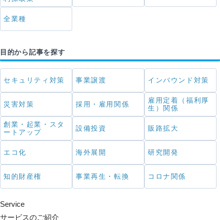
全業種
目的から記事を探す
セキュリティ対策
事業譲渡
インバウンド対策
雇用定着（福利厚
災害対策
採用・雇用関係
生）関係
創業・起業・スタ
設備投資
販路拡大
ートアップ
エコ化
海外展開
研究開発
知的財産権
事業再生・転換
コロナ関係
Service
サービスのご紹介