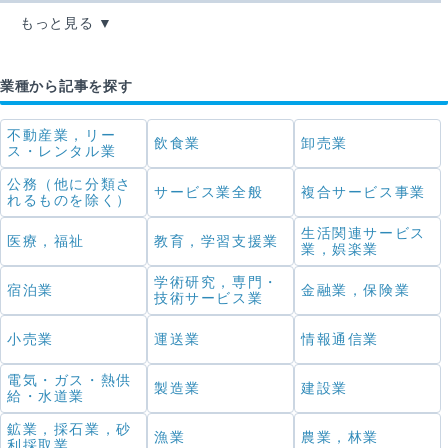
もっと見る
業種から記事を探す
不動産業，リー
飲食業
卸売業
ス・レンタル業
公務（他に分類さ
サービス業全般
複合サービス事業
れるものを除く）
生活関連サービス
医療，福祉
教育，学習支援業
業，娯楽業
学術研究，専門・
宿泊業
金融業，保険業
技術サービス業
小売業
運送業
情報通信業
電気・ガス・熱供
製造業
建設業
給・水道業
鉱業，採石業，砂
漁業
農業，林業
利採取業