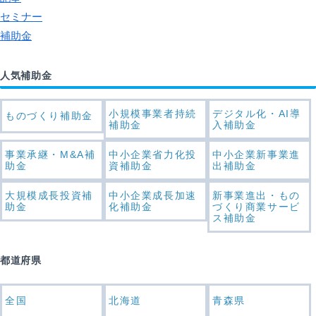
セミナー
補助金
人気補助金
小規模事業者持続
デジタル化・AI導
ものづくり補助金
補助金
入補助金
事業承継・M&A補
中小企業省力化投
中小企業新事業進
助金
資補助金
出補助金
大規模成長投資補
中小企業成長加速
新事業進出・もの
助金
化補助金
づくり商業サービ
ス補助金
都道府県
全国
北海道
青森県