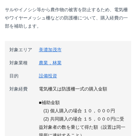
サルやイノシシ等から農作物の被害を防止するため、電気柵
やワイヤーメッシュ柵などの防護柵について、購入経費の一
部を補助します。
対象エリア
美濃加茂市
対象業種
農業，林業
目的
設備投資
対象経費
電気柵又は防護柵一式の購入金額
■補助金額
(1) 個人購入の場合 １０，０００円
(2) 共同購入の場合 １５，０００円に受
益対象者の数を乗じて得た額（設置は同一
箇所に連結すること）