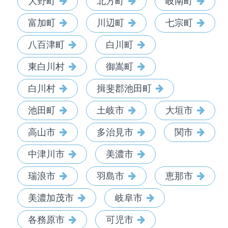
大野町
北方町
岐南町
富加町
川辺町
七宗町
八百津町
白川町
東白川村
御嵩町
白川村
揖斐郡池田町
池田町
土岐市
大垣市
高山市
多治見市
関市
中津川市
美濃市
瑞浪市
羽島市
恵那市
美濃加茂市
岐阜市
各務原市
可児市