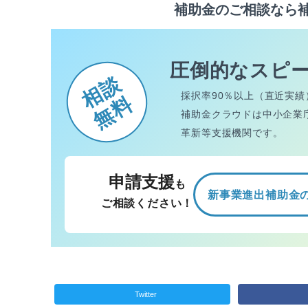
補助金のご相談なら
圧倒的なスピ
相談
採択率90％以上（直近実績
無料
補助金クラウドは中小企業
革新等支援機関です。
申請支援
も
新事業進出補助金
ご相談ください！
Twitter