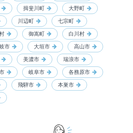
揖斐川町
大野町
川辺町
七宗町
村
御嵩町
白川村
岐市
大垣市
高山市
美濃市
瑞浪市
市
岐阜市
各務原市
飛騨市
本巣市