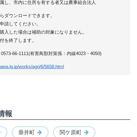
属し、市内に住所を有する者又は農事組合法人
らダウンロードできます。
申請してください。
購入した場合は補助の対象になりません。
付を終了します。
3-66-1111(有害鳥獣対策係：内線4023・4050)
awa.lg.jp/works/agri/6/5658.html
情報
垂井町
関ケ原町