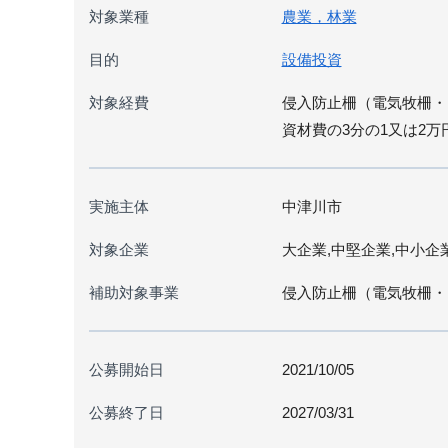
対象業種
農業，林業
目的
設備投資
対象経費
侵入防止柵（電気牧柵・
資材費の3分の1又は2
実施主体
中津川市
対象企業
大企業,中堅企業,中小企
補助対象事業
侵入防止柵（電気牧柵・
公募開始日
2021/10/05
公募終了日
2027/03/31