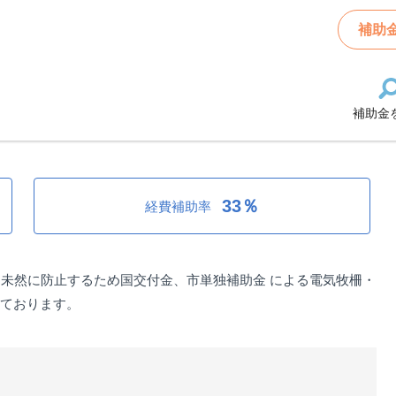
止施設設置事業（市の単独補助金）
補助
補助金
施設設置事業（市の単独補助金）
33％
経費補助率
未然に防止するため国交付金、市単独補助金 による電気牧柵・
っております。