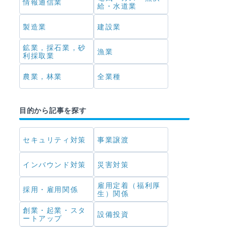
情報通信業
給・水道業
製造業
建設業
鉱業，採石業，砂
漁業
利採取業
農業，林業
全業種
目的から記事を探す
セキュリティ対策
事業譲渡
インバウンド対策
災害対策
雇用定着（福利厚
採用・雇用関係
生）関係
創業・起業・スタ
設備投資
ートアップ