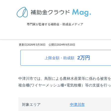
TOP
>
補助金・助成金詳細
>
設備投資
>
岐阜県中津川市：鳥獣被害防
専門家が監修する補助金・助成金メディア
岐阜県中津川市：鳥獣被害防止
2026年3月30日
2024年9月20日
2万円
上限金額・助成額
中津川市では、鳥獣による農林水産業等に係わる被害を
複合柵(ワイヤーメッシュ柵+電気牧柵）等の支援を行
対象エリア
中津川市