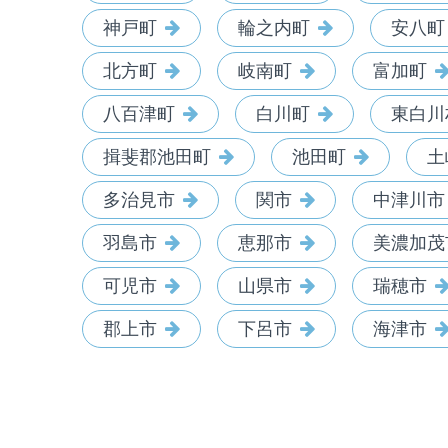
神戸町
輪之内町
安八町
北方町
岐南町
富加町
八百津町
白川町
東白川
揖斐郡池田町
池田町
土
多治見市
関市
中津川市
羽島市
恵那市
美濃加茂
可児市
山県市
瑞穂市
郡上市
下呂市
海津市