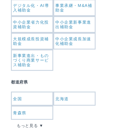
デジタル化・AI導
事業承継・M&A補
入補助金
助金
中小企業省力化投
中小企業新事業進
資補助金
出補助金
大規模成長投資補
中小企業成長加速
助金
化補助金
新事業進出・もの
づくり商業サービ
ス補助金
都道府県
全国
北海道
青森県
もっと見る