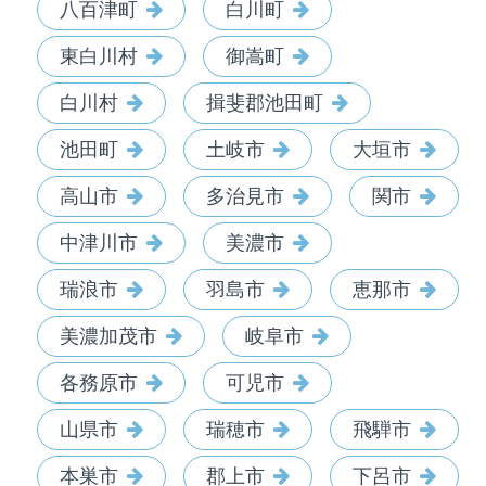
八百津町
白川町
東白川村
御嵩町
白川村
揖斐郡池田町
池田町
土岐市
大垣市
高山市
多治見市
関市
中津川市
美濃市
瑞浪市
羽島市
恵那市
美濃加茂市
岐阜市
各務原市
可児市
山県市
瑞穂市
飛騨市
本巣市
郡上市
下呂市