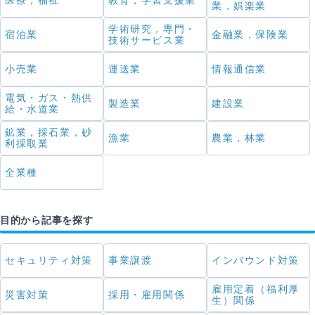
医療，福祉
教育，学習支援業
業，娯楽業
学術研究，専門・
宿泊業
金融業，保険業
技術サービス業
小売業
運送業
情報通信業
電気・ガス・熱供
製造業
建設業
給・水道業
鉱業，採石業，砂
漁業
農業，林業
利採取業
全業種
目的から記事を探す
セキュリティ対策
事業譲渡
インバウンド対策
雇用定着（福利厚
災害対策
採用・雇用関係
生）関係