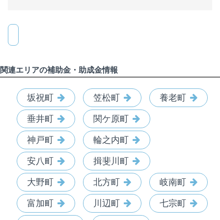
関連エリアの補助金・助成金情報
坂祝町
笠松町
養老町
垂井町
関ケ原町
神戸町
輪之内町
安八町
揖斐川町
大野町
北方町
岐南町
富加町
川辺町
七宗町