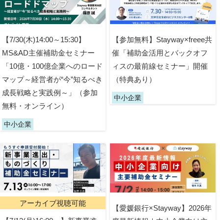
【7/30(木)14:00～15:30】
【参加無料】Stayway×freee共
MS&AD主催補助金セミナー
催「補助金活用とバックオフ
「10億・100億企業へのロード
ィスの最前線セミナー」開催
マップ～経営者が“今”知るべき
（特典あり）
成長戦略と実践例～」（参加
中小企業
無料・オンライン）
中小企業
アーカイブ視聴可能
【愛媛銀行×Stayway】2026年