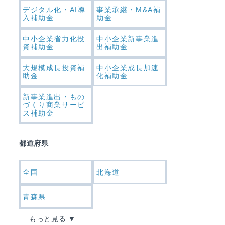
デジタル化・AI導
事業承継・M&A補
入補助金
助金
中小企業省力化投
中小企業新事業進
資補助金
出補助金
大規模成長投資補
中小企業成長加速
助金
化補助金
新事業進出・もの
づくり商業サービ
ス補助金
都道府県
全国
北海道
青森県
もっと見る