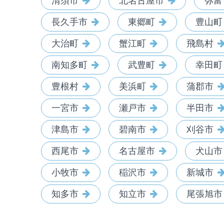
清須市
北名古屋市
弥富
長久手市
東郷町
豊山町
大治町
蟹江町
飛島村
南知多町
武豊町
幸田町
豊根村
美浜町
蒲郡市
一宮市
瀬戸市
半田市
津島市
碧南市
刈谷市
西尾市
名古屋市
犬山市
小牧市
稲沢市
新城市
知多市
知立市
尾張旭市