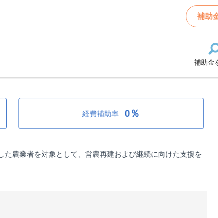
日大雨による被災農業者向け支援
補助
補助金
大雨による被災農業者向け支援
0％
経費補助率
災した農業者を対象として、営農再建および継続に向けた支援を