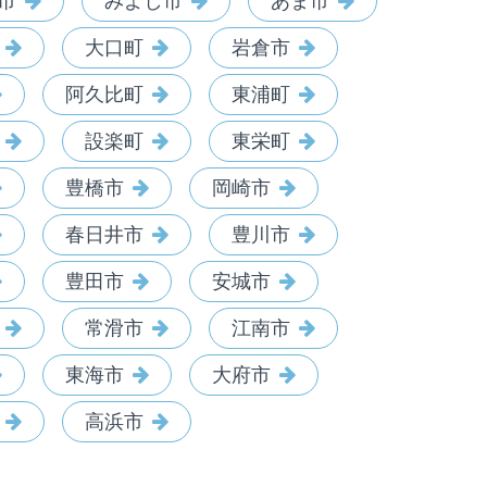
市
みよし市
あま市
大口町
岩倉市
阿久比町
東浦町
設楽町
東栄町
豊橋市
岡崎市
春日井市
豊川市
豊田市
安城市
常滑市
江南市
東海市
大府市
高浜市