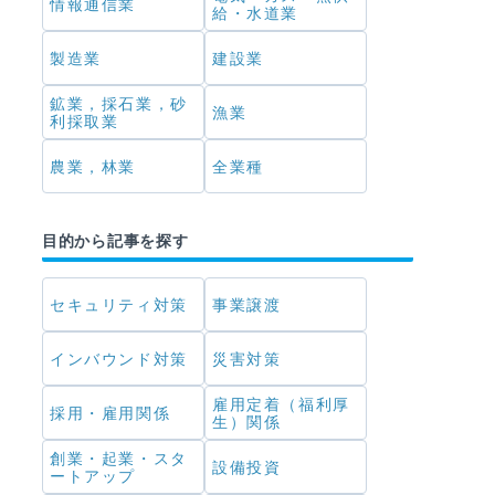
情報通信業
給・水道業
製造業
建設業
鉱業，採石業，砂
漁業
利採取業
農業，林業
全業種
目的から記事を探す
セキュリティ対策
事業譲渡
インバウンド対策
災害対策
雇用定着（福利厚
採用・雇用関係
生）関係
創業・起業・スタ
設備投資
ートアップ