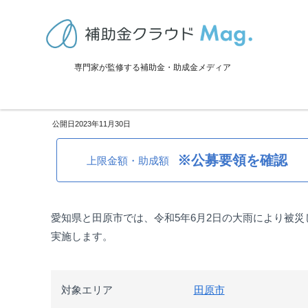
TOP
>
補助金・助成金詳細
>
災害対策
>
愛知県田原市：令和5年6月2
専門家が監修する補助金・助成金メディア
愛知県田原市：令和5年6月2日
2023年11月30日
※公募要領を確認
上限金額・助成額
愛知県と田原市では、令和5年6月2日の大雨により被
実施します。
対象エリア
田原市