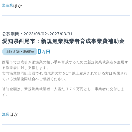
ほか
製造業
公募期間：2023/08/02~2027/03/31
愛知県西尾市：新規漁業就業者育成事業費補助金
0
万円
上限金額・助成額
西尾市では底引き網漁業の担い手を育成するために新規漁業就業者を雇用す
る漁業者に対し支援します。
市内漁業協同組合員で45歳未満の方を1年以上雇用されている方は所属され
ている漁業協同組合へご相談ください。
補助金額は、新規漁業就業者一人当たり７２万円とし、事業者に交付しま
す。
ほか
漁業