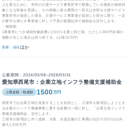
上を図るために、市内の介護サービス事業所等で勤務している職員が補助対
象となる研修を受講し、その研修に係る費用の一部又は全部を介護サービス
事業所等が負担した場合、介護サービス事業者が負担した部分に限り、一定
の要件を満たす事業者に対して予算の範囲以内で補助金を交付します。
・補助額
1事業所につき補助対象経費に2分の1を乗じ得た額。ただし1,000円未満の
端数が生じた場合は切り捨てる。(上限10万円)
ほか
医療，福祉
公募期間：2024/03/06~2028/03/31
愛知県西尾市：企業立地インフラ整備支援補助金
1500
万円
上限金額・助成額
西尾市では企業立地を促進することを目的とし、工場等を新増設しようとす
る企業のインフラ整備事業に要する経費の一部に対し、「企業立地インフラ
整備支援補助金」交付します。
工場等の新増設に伴う道路、水路、水道設備の工事費の合計の2分の1以内
最大1,500万円