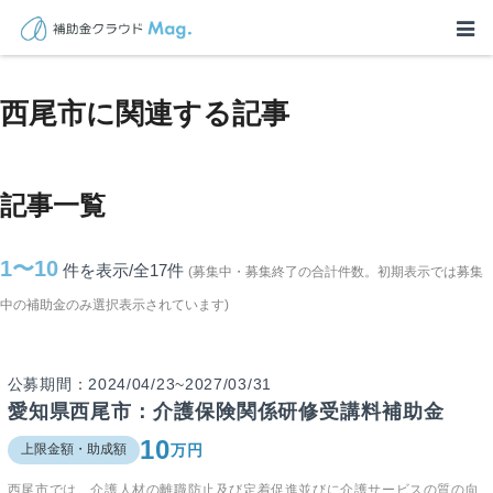
TOP
>
補助金・助成金詳細
>
愛知県
>
西尾市に関連する記事
西尾市に関連する記事
記事一覧
1〜10
件を表示/全17
件
(募集中・募集終了の合計件数。初期表示では募集
中の補助金のみ選択表示されています)
公募期間：2024/04/23~2027/03/31
愛知県西尾市：介護保険関係研修受講料補助金
10
万円
上限金額・助成額
西尾市では、介護人材の離職防止及び定着促進並びに介護サービスの質の向