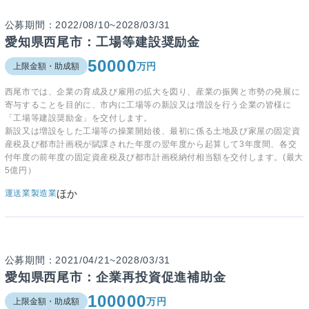
公募期間：2022/08/10~2028/03/31
愛知県西尾市：工場等建設奨励金
50000
万円
上限金額・助成額
西尾市では、企業の育成及び雇用の拡大を図り、産業の振興と市勢の発展に
寄与することを目的に、市内に工場等の新設又は増設を行う企業の皆様に
「工場等建設奨励金」を交付します。
新設又は増設をした工場等の操業開始後、最初に係る土地及び家屋の固定資
産税及び都市計画税が賦課された年度の翌年度から起算して3年度間、各交
付年度の前年度の固定資産税及び都市計画税納付相当額を交付します。(最大
5億円）
ほか
運送業
製造業
公募期間：2021/04/21~2028/03/31
愛知県西尾市：企業再投資促進補助金
100000
万円
上限金額・助成額