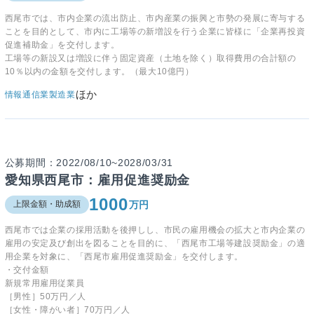
西尾市では、市内企業の流出防止、市内産業の振興と市勢の発展に寄与する
ことを目的として、市内に工場等の新増設を行う企業に皆様に「企業再投資
促進補助金」を交付します。
工場等の新設又は増設に伴う固定資産（土地を除く）取得費用の合計額の
10％以内の金額を交付します。（最大10億円）
ほか
情報通信業
製造業
公募期間：2022/08/10~2028/03/31
愛知県西尾市：雇用促進奨励金
1000
万円
上限金額・助成額
西尾市では企業の採用活動を後押しし、市民の雇用機会の拡大と市内企業の
雇用の安定及び創出を図ることを目的に、「西尾市工場等建設奨励金」の適
用企業を対象に、「西尾市雇用促進奨励金」を交付します。
・交付金額
新規常用雇用従業員
［男性］50万円／人
［女性・障がい者］70万円／人