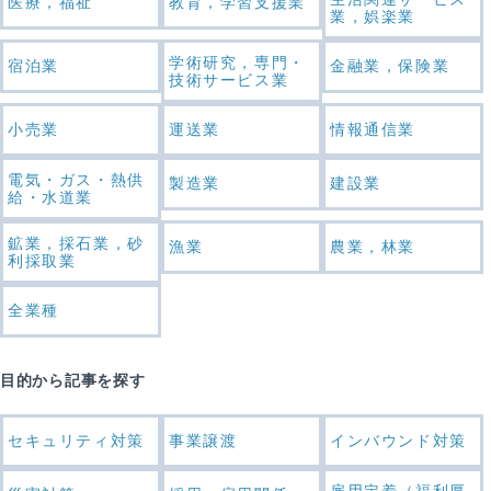
医療，福祉
教育，学習支援業
業，娯楽業
学術研究，専門・
宿泊業
金融業，保険業
技術サービス業
小売業
運送業
情報通信業
電気・ガス・熱供
製造業
建設業
給・水道業
鉱業，採石業，砂
漁業
農業，林業
利採取業
全業種
目的から記事を探す
セキュリティ対策
事業譲渡
インバウンド対策
雇用定着（福利厚