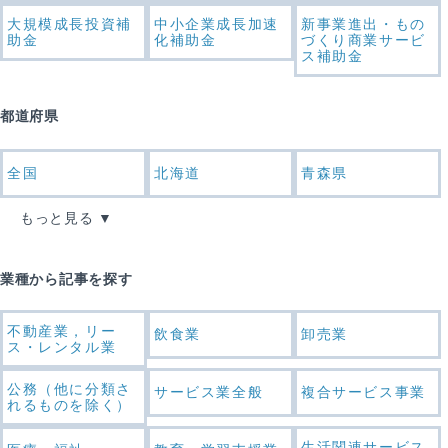
大規模成長投資補
中小企業成長加速
新事業進出・もの
助金
化補助金
づくり商業サービ
ス補助金
都道府県
全国
北海道
青森県
もっと見る
業種から記事を探す
不動産業，リー
飲食業
卸売業
ス・レンタル業
公務（他に分類さ
サービス業全般
複合サービス事業
れるものを除く）
生活関連サービス