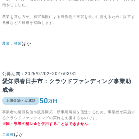
増やしました。
-----
農業を営む方が、有害鳥獣による農作物の被害を最小に抑えるために設置す
る柵などの経費を補助します。
ほか
農業，林業
公募期間：2025/07/02~2027/03/31
愛知県春日井市：クラウドファンディング事業助
成金
50
万円
上限金額・助成額
事業者の情報発信や販路開拓、新事業展開を促進するため、事業者が実施す
るクラウドファンディングの実施を支援するものです。
※国・県等の補助金と併用することはできません。
ほか
全業種