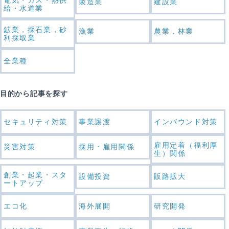
製造業
建設業
給・水道業
鉱業，採石業，砂
漁業
農業，林業
利採取業
全業種
目的から記事を探す
セキュリティ対策
事業譲渡
インバウンド対策
雇用定着（福利厚
災害対策
採用・雇用関係
生）関係
創業・起業・スタ
設備投資
販路拡大
ートアップ
エコ化
海外展開
研究開発