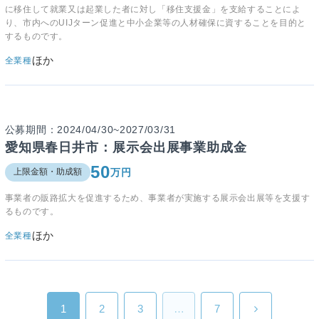
に移住して就業又は起業した者に対し「移住支援金」を支給することによ
り、市内へのUIJターン促進と中小企業等の人材確保に資することを目的と
するものです。
ほか
全業種
公募期間：2024/04/30~2027/03/31
愛知県春日井市：展示会出展事業助成金
50
万円
上限金額・助成額
事業者の販路拡大を促進するため、事業者が実施する展示会出展等を支援す
るものです。
ほか
全業種
1
2
3
…
7