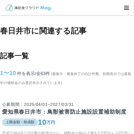
TOP
>
補助金・助成金詳細
>
愛知県
>
春日井市に関連する記事
春日井市に関連する記事
記事一覧
1〜10
件を表示/全63
件
(募集中・募集終了の合計件数。初期表示では募集
中の補助金のみ選択表示されています)
公募期間：2025/04/01~2027/03/31
愛知県春日井市：鳥獣被害防止施設設置補助制度
10
万円
上限金額・助成額
平成31年4月1日以降の申請分から、補助金の額の上限を5万円から10万円に