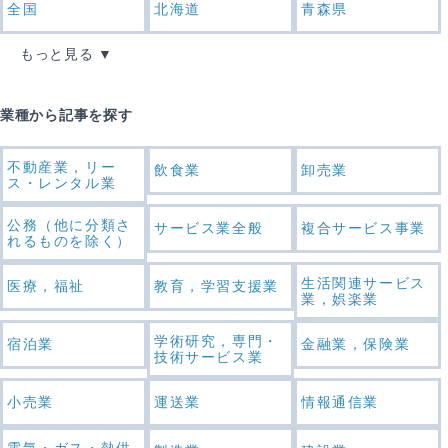
全国
北海道
青森県
もっと見る
業種から記事を探す
不動産業，リー
飲食業
卸売業
ス・レンタル業
公務（他に分類さ
サービス業全般
複合サービス事業
れるものを除く）
生活関連サービス
医療，福祉
教育，学習支援業
業，娯楽業
学術研究，専門・
宿泊業
金融業，保険業
技術サービス業
小売業
運送業
情報通信業
電気・ガス・熱供