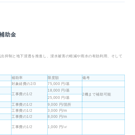
補助金
流出抑制と地下浸透を推進し、浸水被害の軽減や雨水の有効利用、そして
補助率
限度額
備考
対象経費の2/3
75,000 円/基
18,000 円/基
工事費の1/2
2機まで補助可能
25,000 円/基
工事費の1/2
9,000 円/箇所
工事費の1/2
3,000 円/m
工事費の1/2
8,000 円/m
工事費の1/2
1,000 円/㎡