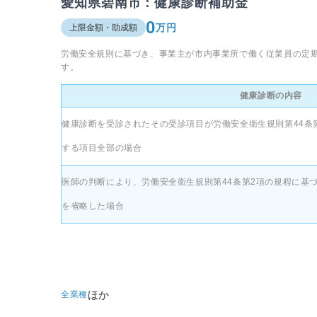
愛知県碧南市：健康診断補助金
0
万円
上限金額・助成額
労働安全規則に基づき、事業主が市内事業所で働く従業員の定
す。
健康診断の内容
健康診断を受診されたその受診項目が労働安全衛生規則第44条
する項目全部の場合
医師の判断により、労働安全衛生規則第44条第2項の規程に基
を省略した場合
ほか
全業種