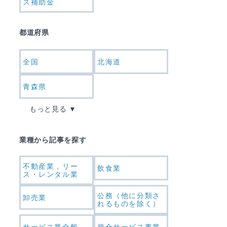
ス補助金
都道府県
全国
北海道
青森県
もっと見る
業種から記事を探す
不動産業，リー
飲食業
ス・レンタル業
公務（他に分類さ
卸売業
れるものを除く）
サービス業全般
複合サービス事業