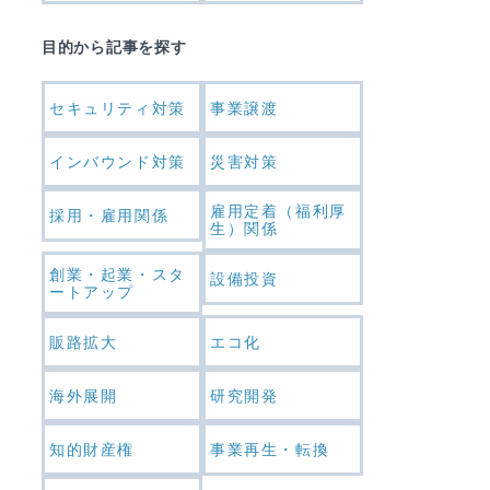
目的から記事を探す
セキュリティ対策
事業譲渡
インバウンド対策
災害対策
雇用定着（福利厚
採用・雇用関係
生）関係
創業・起業・スタ
設備投資
ートアップ
販路拡大
エコ化
海外展開
研究開発
知的財産権
事業再生・転換