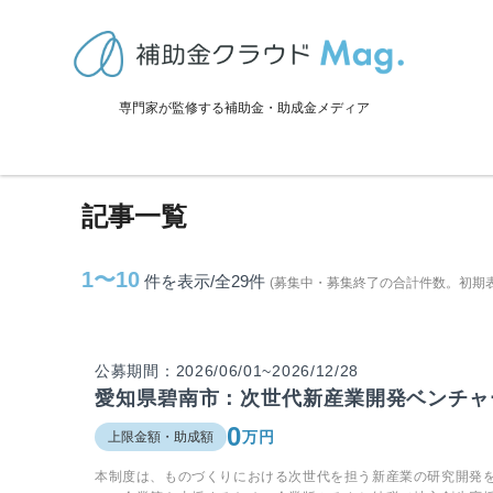
TOP
>
補助金・助成金詳細
>
愛知県
>
碧南市に関連する記事
専門家が監修する補助金・助成金メディア
碧南市に関連する記事
記事一覧
1〜10
件を表示/全29
件
(募集中・募集終了の合計件数。初期
公募期間：2026/06/01~2026/12/28
愛知県碧南市：次世代新産業開発ベンチャ
0
万円
上限金額・助成額
本制度は、ものづくりにおける次世代を担う新産業の研究開発