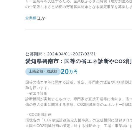
ャー企業等を支援するため、企業版ふるさと納税（地方創生応
の企業版ふるさと納税の寄附募集対象となる認定事業を募集し
ほか
全業種
公募期間：2024/04/01~2027/03/31
愛知県碧南市：国等の省エネ診断やCO2
20
万円
上限金額・助成額
国等の省エネ等に関する診断、算定、専門家の派遣やCO2削減
助を行います。
・省エネ診断
診断機関が実施するもので、専門家が直接工場等に出向き、省
備の導入提出に関連する事項、CO2削減量等のエネルギー削減
・CO2削減計画
環境省の「CO2削減計画策定支援事業」の支援機関に登録され
※国のCO2削減計画の策定に対する補助金は、工場・事業場にお