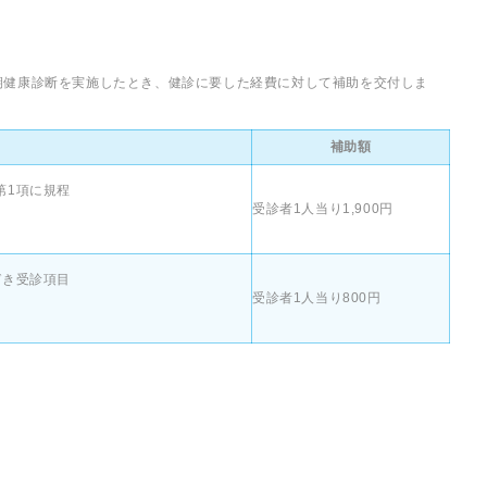
期健康診断を実施したとき、健診に要した経費に対して補助を交付しま
補助額
第1項に規程
受診者1人当り1,900円
づき受診項目
受診者1人当り800円