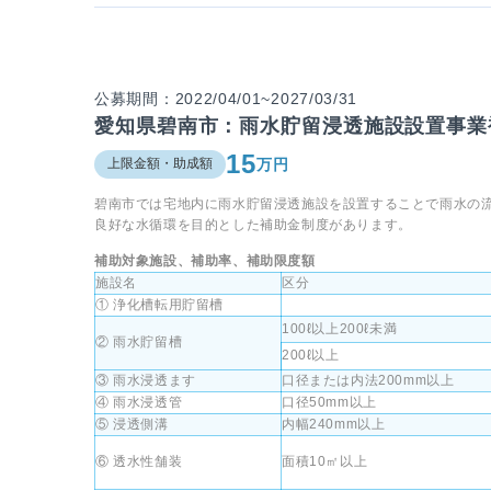
公募期間：2022/04/01~2027/03/31
愛知県碧南市：雨水貯留浸透施設設置事業
15
万円
上限金額・助成額
碧南市では
宅地内に雨水貯留浸透施設を設置することで雨水の
良好な水循環を目的とした補助金制度があります。
補助対象施設、補助率、補助限度額
施設名
区分
① 浄化槽転用貯留槽
100ℓ以上200ℓ未満
② 雨水貯留槽
200ℓ以上
③ 雨水浸透ます
口径または内法200mm以上
④ 雨水浸透管
口径50mm以上
⑤ 浸透側溝
内幅240mm以上
⑥ 透水性舗装
面積10㎡以上