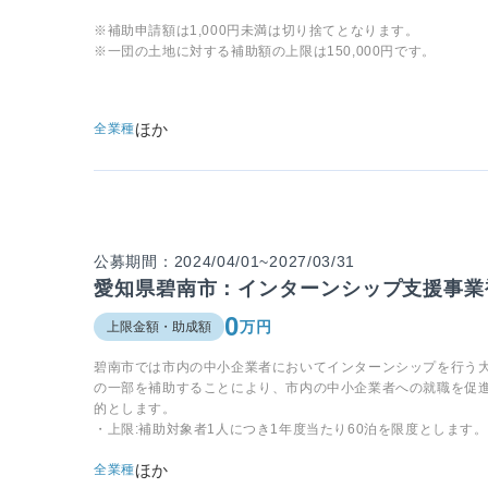
※補助申請額は1,000円未満は切り捨てとなります。
※一団の土地に対する補助額の上限は150,000円です。
ほか
全業種
公募期間：2024/04/01~2027/03/31
愛知県碧南市：インターンシップ支援事業
0
万円
上限金額・助成額
碧南市では市内の中小企業者においてインターンシップを行う
の一部を補助することにより、市内の中小企業者への就職を促
的とします。
・上限:補助対象者1人につき1年度当たり60泊を限度とします。
ほか
全業種