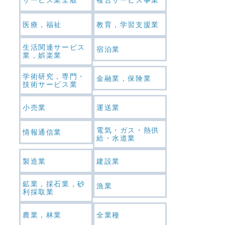
医療，福祉
教育，学習支援業
生活関連サービス
宿泊業
業，娯楽業
学術研究，専門・
金融業，保険業
技術サービス業
小売業
運送業
電気・ガス・熱供
情報通信業
給・水道業
製造業
建設業
鉱業，採石業，砂
漁業
利採取業
農業，林業
全業種