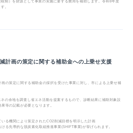
援税制）を財源として事業の実施に要する費用を補助します。令和8年度
ます。
削減計画の策定に関する補助金への上乗せ支援
計画の策定に関する補助金の採択を受けた事業に対し、市による上乗せ補
エネの余地を調査し省エネ活動を提案するもので、診断結果に補助対象設
効果等の記載が必要となります。
ている機関により策定されたCO2削減目標を明示した計画
ける先導的な脱炭素化取組推進事業(SHIFT事業)が挙げられます。