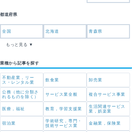
都道府県
全国
北海道
青森県
もっと見る
業種から記事を探す
不動産業，リー
飲食業
卸売業
ス・レンタル業
公務（他に分類さ
サービス業全般
複合サービス事業
れるものを除く）
生活関連サービス
医療，福祉
教育，学習支援業
業，娯楽業
学術研究，専門・
宿泊業
金融業，保険業
技術サービス業