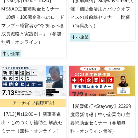
【7/30(木)14:00～15:30】
【参加無料】Stayway×freee共
MS&AD主催補助金セミナー
催「補助金活用とバックオフ
「10億・100億企業へのロード
ィスの最前線セミナー」開催
マップ～経営者が“今”知るべき
（特典あり）
成長戦略と実践例～」（参加
中小企業
無料・オンライン）
中小企業
アーカイブ視聴可能
【愛媛銀行×Stayway】2026年
【7/13(月)16:00～】新事業進
度最新情報｜中小企業向け主
出・ものづくり補助金 解説セ
要補助金セミナー（参加無
ミナー（無料・オンライン）
料・オンライン開催）