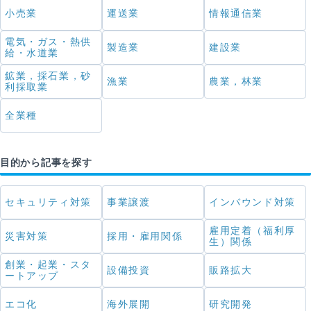
小売業
運送業
情報通信業
電気・ガス・熱供
製造業
建設業
給・水道業
鉱業，採石業，砂
漁業
農業，林業
利採取業
全業種
目的から記事を探す
セキュリティ対策
事業譲渡
インバウンド対策
雇用定着（福利厚
災害対策
採用・雇用関係
生）関係
創業・起業・スタ
設備投資
販路拡大
ートアップ
エコ化
海外展開
研究開発