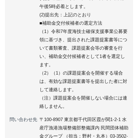
午後5時必着とします。
(2)提出先：上記のとおり
■補助金交付候補者の選定方法
（1）令和7年度海技士確保支援事業公募要
領に基づき、提出された課題提案書等につ
いて書類審査、課題提案会等の審査を行
い、補助金交付候補者として1者を選定し
ます。
（2）（1）の課題提案会を開催する場合
は、有効な課題提案書等を提出した者に対
して連絡します。
（注）課題提案会を開催しない場合には連
絡しません。
問い合わせ先
〒100-8907 東京都千代田区霞が関1-2-1 水
産庁漁港漁場整備部整備課内 民間団体補助
金グループ （担当：野村・丸本）03-3502-