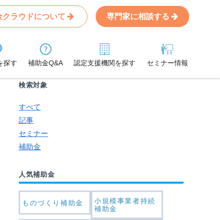
商品･新サービス開発）
金クラウドについて
専門家に相談する
Search
条件から記事を探す
を探す
補助金Q&A
認定支援機関を探す
セミナー情報
検索対象
すべて
記事
セミナー
補助金
人気補助金
小規模事業者持続
ものづくり補助金
補助金