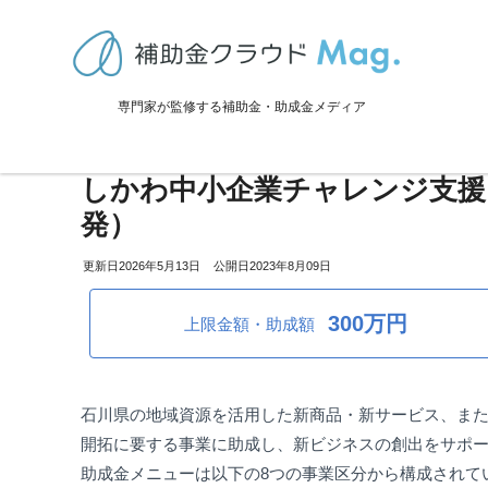
TOP
>
補助金・助成金詳細
>
販路拡大
>
石川県：令和8年度 新商品・
専門家が監修する補助金・助成金メディア
石川県：令和8年度 新商品・
しかわ中小企業チャレンジ支援
発）
2026年5月13日
2023年8月09日
300万円
上限金額・助成額
石川県の地域資源を活用した新商品・新サービス、ま
開拓に要する事業に助成し、新ビジネスの創出をサポ
助成金メニューは以下の8つの事業区分から構成されて