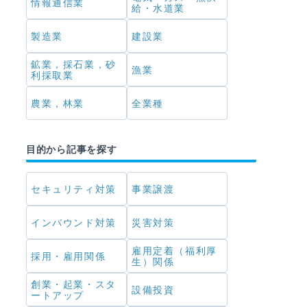
情報通信業
給・水道業
製造業
建設業
鉱業，採石業，砂
漁業
利採取業
農業，林業
全業種
目的から記事を探す
セキュリティ対策
事業譲渡
インバウンド対策
災害対策
雇用定着（福利厚
採用・雇用関係
生）関係
創業・起業・スタ
設備投資
ートアップ