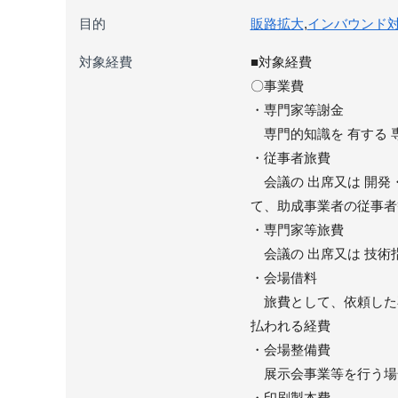
目的
販路拡大
,
インバウンド
対象経費
■対象経費
〇事業費
・専門家等謝金
専門的知識を 有する 
・従事者旅費
会議の 出席又は 開発
て、助成事業者の従事者
・専門家等旅費
会議の 出席又は 技術
・会場借料
旅費として、依頼した
払われる経費
・会場整備費
展示会事業等を行う場
・印刷製本費