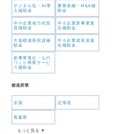
デジタル化・AI導
事業承継・M&A補
入補助金
助金
中小企業省力化投
中小企業新事業進
資補助金
出補助金
大規模成長投資補
中小企業成長加速
助金
化補助金
新事業進出・もの
づくり商業サービ
ス補助金
都道府県
全国
北海道
青森県
もっと見る