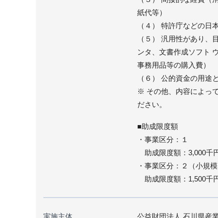
紙代等）
（４） 特許庁などの日
（５） 汎用性があり、
ンタ、文書作成ソフト 
事務用品等の購入費）
（６） 公的資金の用途
※ その他、内容によっ
ださい。
■助成限度額
・事業区分：１
助成限度額：3,000千
・事業区分：２（小規模
助成限度額：1,500千
実施主体
公益財団法人 石川県産