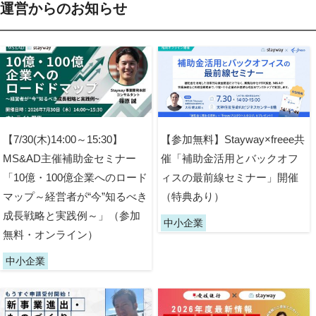
運営からのお知らせ
【7/30(木)14:00～15:30】
【参加無料】Stayway×freee共
MS&AD主催補助金セミナー
催「補助金活用とバックオフ
「10億・100億企業へのロード
ィスの最前線セミナー」開催
マップ～経営者が“今”知るべき
（特典あり）
成長戦略と実践例～」（参加
中小企業
無料・オンライン）
中小企業