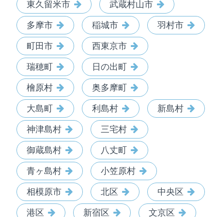
東久留米市
武蔵村山市
多摩市
稲城市
羽村市
町田市
西東京市
瑞穂町
日の出町
檜原村
奥多摩町
大島町
利島村
新島村
神津島村
三宅村
御蔵島村
八丈町
青ヶ島村
小笠原村
相模原市
北区
中央区
港区
新宿区
文京区