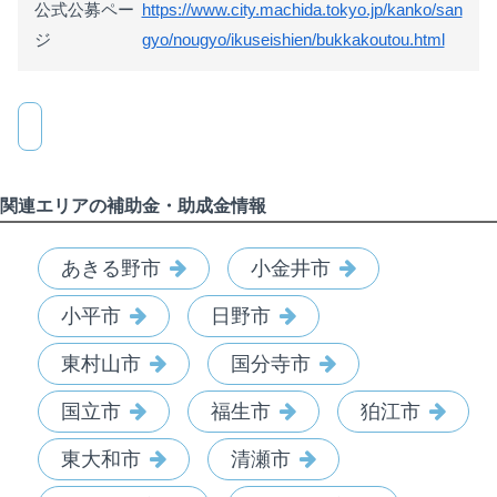
公式公募ペー
https://www.city.machida.tokyo.jp/kanko/san
ジ
gyo/nougyo/ikuseishien/bukkakoutou.html
関連エリアの補助金・助成金情報
あきる野市
小金井市
小平市
日野市
東村山市
国分寺市
国立市
福生市
狛江市
東大和市
清瀬市