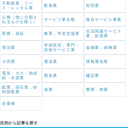
不動産業，リー
飲食業
卸売業
ス・レンタル業
公務（他に分類さ
サービス業全般
複合サービス事業
れるものを除く）
生活関連サービス
医療，福祉
教育，学習支援業
業，娯楽業
学術研究，専門・
宿泊業
金融業，保険業
技術サービス業
小売業
運送業
情報通信業
電気・ガス・熱供
製造業
建設業
給・水道業
鉱業，採石業，砂
漁業
農業，林業
利採取業
全業種
目的から記事を探す