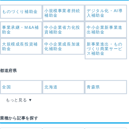
小規模事業者持続
デジタル化・AI導
ものづくり補助金
補助金
入補助金
事業承継・M&A補
中小企業省力化投
中小企業新事業進
助金
資補助金
出補助金
大規模成長投資補
中小企業成長加速
新事業進出・もの
助金
化補助金
づくり商業サービ
ス補助金
都道府県
全国
北海道
青森県
もっと見る
業種から記事を探す