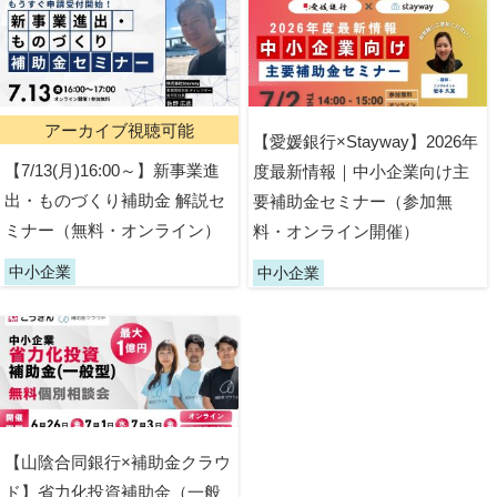
アーカイブ視聴可能
【愛媛銀行×Stayway】2026年
【7/13(月)16:00～】新事業進
度最新情報｜中小企業向け主
出・ものづくり補助金 解説セ
要補助金セミナー（参加無
ミナー（無料・オンライン）
料・オンライン開催）
中小企業
中小企業
【山陰合同銀行×補助金クラウ
ド】省力化投資補助金（一般