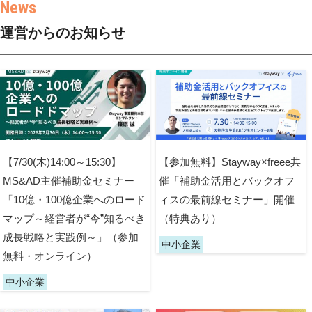
運営からのお知らせ
【7/30(木)14:00～15:30】
【参加無料】Stayway×freee共
MS&AD主催補助金セミナー
催「補助金活用とバックオフ
「10億・100億企業へのロード
ィスの最前線セミナー」開催
マップ～経営者が“今”知るべき
（特典あり）
成長戦略と実践例～」（参加
中小企業
無料・オンライン）
中小企業