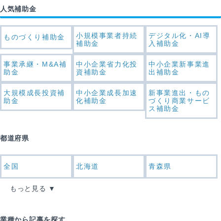
人気補助金
小規模事業者持続
デジタル化・AI導
ものづくり補助金
補助金
入補助金
事業承継・M&A補
中小企業省力化投
中小企業新事業進
助金
資補助金
出補助金
大規模成長投資補
中小企業成長加速
新事業進出・もの
助金
化補助金
づくり商業サービ
ス補助金
都道府県
全国
北海道
青森県
もっと見る
業種から記事を探す