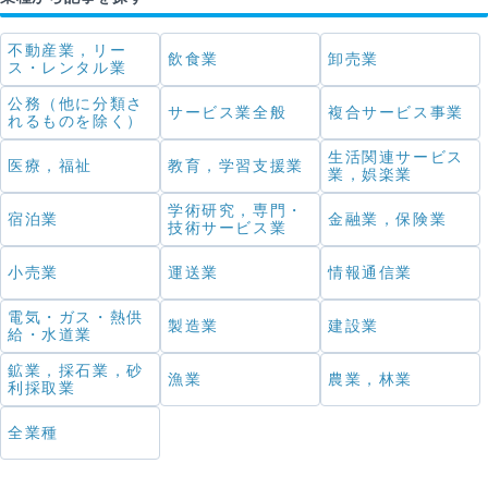
不動産業，リー
飲食業
卸売業
ス・レンタル業
公務（他に分類さ
サービス業全般
複合サービス事業
れるものを除く）
生活関連サービス
医療，福祉
教育，学習支援業
業，娯楽業
学術研究，専門・
宿泊業
金融業，保険業
技術サービス業
小売業
運送業
情報通信業
電気・ガス・熱供
製造業
建設業
給・水道業
鉱業，採石業，砂
漁業
農業，林業
利採取業
全業種