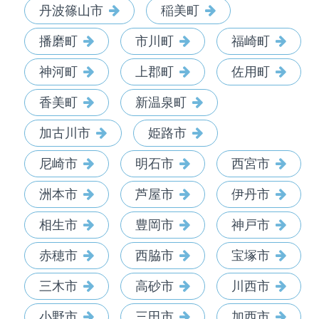
丹波篠山市
稲美町
播磨町
市川町
福崎町
神河町
上郡町
佐用町
香美町
新温泉町
加古川市
姫路市
尼崎市
明石市
西宮市
洲本市
芦屋市
伊丹市
相生市
豊岡市
神戸市
赤穂市
西脇市
宝塚市
三木市
高砂市
川西市
小野市
三田市
加西市