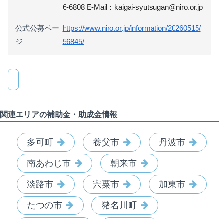
6-6808 E-Mail：kaigai-syutsugan@niro.or.jp
公式公募ペー
https://www.niro.or.jp/information/20260515/
ジ
56845/
関連エリアの補助金・助成金情報
多可町
養父市
丹波市
南あわじ市
朝来市
淡路市
宍粟市
加東市
たつの市
猪名川町