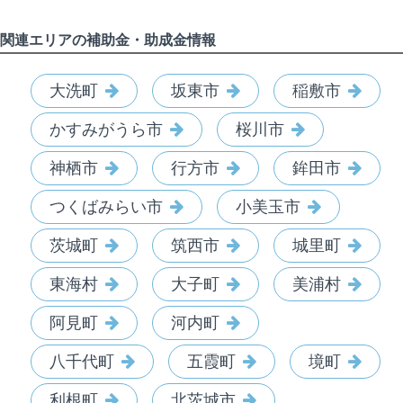
関連エリアの補助金・助成金情報
大洗町
坂東市
稲敷市
かすみがうら市
桜川市
神栖市
行方市
鉾田市
つくばみらい市
小美玉市
茨城町
筑西市
城里町
東海村
大子町
美浦村
阿見町
河内町
八千代町
五霞町
境町
利根町
北茨城市