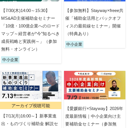
【7/30(木)14:00～15:30】
【参加無料】Stayway×freee共
MS&AD主催補助金セミナー
催「補助金活用とバックオフ
「10億・100億企業へのロード
ィスの最前線セミナー」開催
マップ～経営者が“今”知るべき
（特典あり）
成長戦略と実践例～」（参加
中小企業
無料・オンライン）
中小企業
アーカイブ視聴可能
【愛媛銀行×Stayway】2026年
【7/13(月)16:00～】新事業進
度最新情報｜中小企業向け主
出・ものづくり補助金 解説セ
要補助金セミナー（参加無