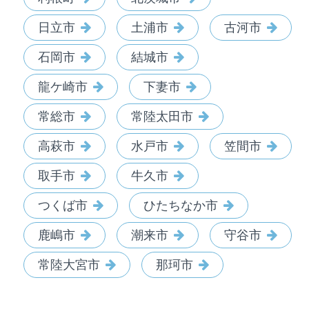
日立市
土浦市
古河市
石岡市
結城市
龍ケ崎市
下妻市
常総市
常陸太田市
高萩市
水戸市
笠間市
取手市
牛久市
つくば市
ひたちなか市
鹿嶋市
潮来市
守谷市
常陸大宮市
那珂市