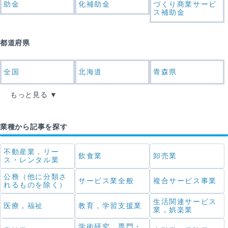
助金
化補助金
づくり商業サービ
ス補助金
都道府県
全国
北海道
青森県
もっと見る
業種から記事を探す
不動産業，リー
飲食業
卸売業
ス・レンタル業
公務（他に分類さ
サービス業全般
複合サービス事業
れるものを除く）
生活関連サービス
医療，福祉
教育，学習支援業
業，娯楽業
学術研究，専門・