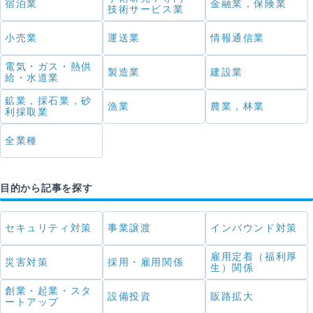
宿泊業
金融業，保険業
技術サービス業
小売業
運送業
情報通信業
電気・ガス・熱供
製造業
建設業
給・水道業
鉱業，採石業，砂
漁業
農業，林業
利採取業
全業種
目的から記事を探す
セキュリティ対策
事業譲渡
インバウンド対策
雇用定着（福利厚
災害対策
採用・雇用関係
生）関係
創業・起業・スタ
設備投資
販路拡大
ートアップ