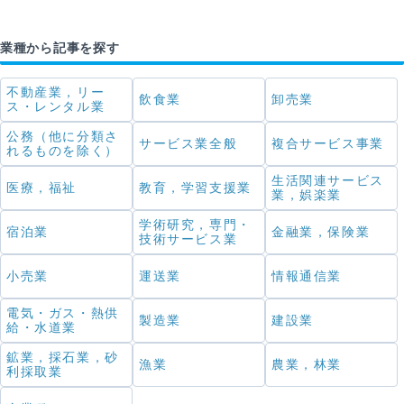
業種から記事を探す
不動産業，リー
飲食業
卸売業
ス・レンタル業
公務（他に分類さ
サービス業全般
複合サービス事業
れるものを除く）
生活関連サービス
医療，福祉
教育，学習支援業
業，娯楽業
学術研究，専門・
宿泊業
金融業，保険業
技術サービス業
小売業
運送業
情報通信業
電気・ガス・熱供
製造業
建設業
給・水道業
鉱業，採石業，砂
漁業
農業，林業
利採取業