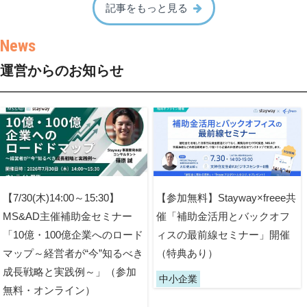
記事をもっと見る
運営からのお知らせ
【7/30(木)14:00～15:30】
【参加無料】Stayway×freee共
MS&AD主催補助金セミナー
催「補助金活用とバックオフ
「10億・100億企業へのロード
ィスの最前線セミナー」開催
マップ～経営者が“今”知るべき
（特典あり）
成長戦略と実践例～」（参加
中小企業
無料・オンライン）