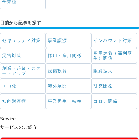
全業種
目的から記事を探す
セキュリティ対策
事業譲渡
インバウンド対策
雇用定着（福利厚
災害対策
採用・雇用関係
生）関係
創業・起業・スタ
設備投資
販路拡大
ートアップ
エコ化
海外展開
研究開発
知的財産権
事業再生・転換
コロナ関係
Service
サービスのご紹介