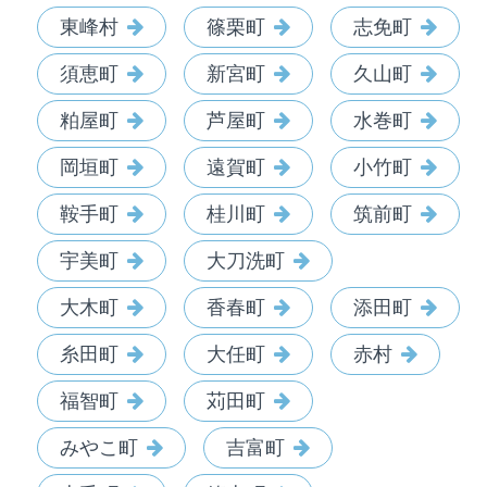
東峰村
篠栗町
志免町
須恵町
新宮町
久山町
粕屋町
芦屋町
水巻町
岡垣町
遠賀町
小竹町
鞍手町
桂川町
筑前町
宇美町
大刀洗町
大木町
香春町
添田町
糸田町
大任町
赤村
福智町
苅田町
みやこ町
吉富町