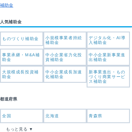
補助金
人気補助金
小規模事業者持続
デジタル化・AI導
ものづくり補助金
補助金
入補助金
事業承継・M&A補
中小企業省力化投
中小企業新事業進
助金
資補助金
出補助金
大規模成長投資補
中小企業成長加速
新事業進出・もの
助金
化補助金
づくり商業サービ
ス補助金
都道府県
全国
北海道
青森県
もっと見る