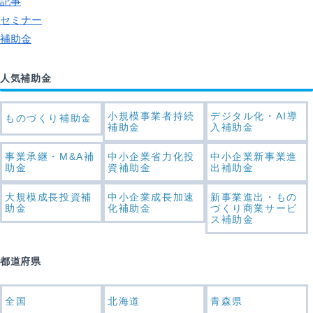
記事
セミナー
補助金
人気補助金
小規模事業者持続
デジタル化・AI導
ものづくり補助金
補助金
入補助金
事業承継・M&A補
中小企業省力化投
中小企業新事業進
助金
資補助金
出補助金
大規模成長投資補
中小企業成長加速
新事業進出・もの
助金
化補助金
づくり商業サービ
ス補助金
都道府県
全国
北海道
青森県