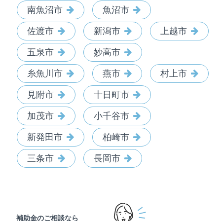
南魚沼市
魚沼市
佐渡市
新潟市
上越市
五泉市
妙高市
糸魚川市
燕市
村上市
見附市
十日町市
加茂市
小千谷市
新発田市
柏崎市
三条市
長岡市
補助金のご相談なら