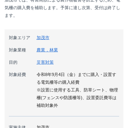
気柵の購入費を補助します。予算に達し次第、受付は終了し
ます。
対象エリア
加茂市
対象業種
農業，林業
目的
災害対策
対象経費
令和8年9月4日（金）までに購入・設置す
る電気柵等の購入経費
※設置に使用する工具、防草シート、物理
柵(フェンスや防護柵等)、設置委託費等は
補助対象外
実施主体
加茂市