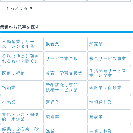
もっと見る
業種から記事を探す
不動産業，リー
飲食業
卸売業
ス・レンタル業
公務（他に分類さ
サービス業全般
複合サービス事業
れるものを除く）
生活関連サービス
医療，福祉
教育，学習支援業
業，娯楽業
学術研究，専門・
宿泊業
金融業，保険業
技術サービス業
小売業
運送業
情報通信業
電気・ガス・熱供
製造業
建設業
給・水道業
鉱業，採石業，砂
漁業
農業，林業