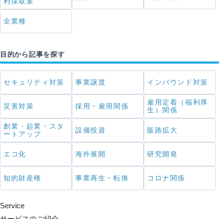
利採取業
全業種
目的から記事を探す
セキュリティ対策
事業譲渡
インバウンド対策
雇用定着（福利厚
災害対策
採用・雇用関係
生）関係
創業・起業・スタ
設備投資
販路拡大
ートアップ
エコ化
海外展開
研究開発
知的財産権
事業再生・転換
コロナ関係
Service
サービスのご紹介