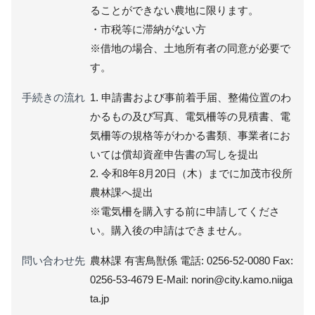
ることができない農地に限ります。
・市税等に滞納がない方
※借地の場合、土地所有者の同意が必要で
す。
手続きの流れ
1. 申請書および事前着手届、整備位置のわ
かるもの及び写真、電気柵等の見積書、電
気柵等の規格等がわかる書類、事業者にお
いては償却資産申告書の写しを提出
2. 令和8年8月20日（木）までに加茂市役所
農林課へ提出
※電気柵を購入する前に申請してくださ
い。購入後の申請はできません。
問い合わせ先
農林課 有害鳥獣係 電話: 0256-52-0080 Fax:
0256-53-4679 E-Mail: norin@city.kamo.niiga
ta.jp