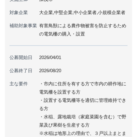
対象企業
大企業,中堅企業,中小企業者,小規模企業者
補助対象事業
有害鳥獣による農作物被害を防止するため
の電気柵の購入・設置
公募開始日
2026/04/01
公募終了日
2026/08/20
主な要件
・市内に住所を有する方で市内の耕作地に
電気柵を設置する方
・設置する電気柵等を適切に管理維持でき
る方
・水稲、露地栽培（家庭菜園を含む）で野
菜及び果樹を生産する方
※水稲は地形上の理由で、３戸以上まとま