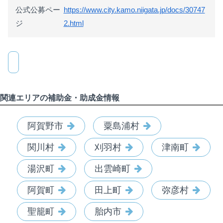
公式公募ペー
https://www.city.kamo.niigata.jp/docs/30747
ジ
2.html
関連エリアの補助金・助成金情報
阿賀野市
粟島浦村
関川村
刈羽村
津南町
湯沢町
出雲崎町
阿賀町
田上町
弥彦村
聖籠町
胎内市