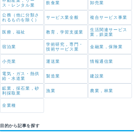
不動産業，リー
飲食業
卸売業
ス・レンタル業
公務（他に分類さ
サービス業全般
複合サービス事業
れるものを除く）
生活関連サービス
医療，福祉
教育，学習支援業
業，娯楽業
学術研究，専門・
宿泊業
金融業，保険業
技術サービス業
小売業
運送業
情報通信業
電気・ガス・熱供
製造業
建設業
給・水道業
鉱業，採石業，砂
漁業
農業，林業
利採取業
全業種
目的から記事を探す