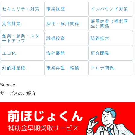
セキュリティ対策
事業譲渡
インバウンド対策
雇用定着（福利厚
災害対策
採用・雇用関係
生）関係
創業・起業・スタ
設備投資
販路拡大
ートアップ
エコ化
海外展開
研究開発
知的財産権
事業再生・転換
コロナ関係
Service
サービスのご紹介