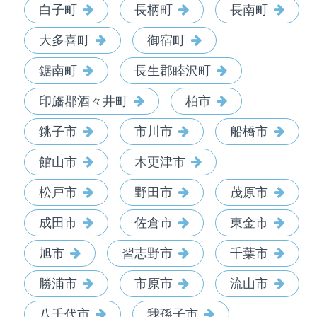
白子町
長柄町
長南町
大多喜町
御宿町
鋸南町
長生郡睦沢町
印旛郡酒々井町
柏市
銚子市
市川市
船橋市
館山市
木更津市
松戸市
野田市
茂原市
成田市
佐倉市
東金市
旭市
習志野市
千葉市
勝浦市
市原市
流山市
八千代市
我孫子市