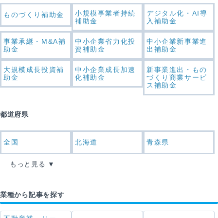
小規模事業者持続
デジタル化・AI導
ものづくり補助金
補助金
入補助金
事業承継・M&A補
中小企業省力化投
中小企業新事業進
助金
資補助金
出補助金
大規模成長投資補
中小企業成長加速
新事業進出・もの
助金
化補助金
づくり商業サービ
ス補助金
都道府県
全国
北海道
青森県
もっと見る
業種から記事を探す