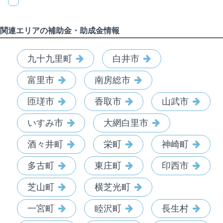
関連エリアの補助金・助成金情報
九十九里町
白井市
富里市
南房総市
匝瑳市
香取市
山武市
いすみ市
大網白里市
酒々井町
栄町
神崎町
多古町
東庄町
印西市
芝山町
横芝光町
一宮町
睦沢町
長生村