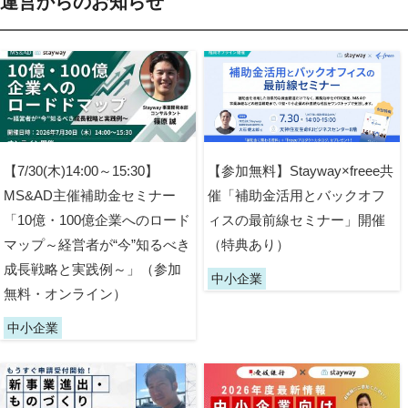
運営からのお知らせ
【7/30(木)14:00～15:30】
【参加無料】Stayway×freee共
MS&AD主催補助金セミナー
催「補助金活用とバックオフ
「10億・100億企業へのロード
ィスの最前線セミナー」開催
マップ～経営者が“今”知るべき
（特典あり）
成長戦略と実践例～」（参加
中小企業
無料・オンライン）
中小企業