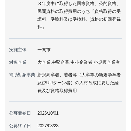
８年度中に取得した国家資格、公的資格、
民間資格の取得費用のうち「資格取得の受
講料、受験料又は受検料、資格の初回登録
料」
実施主体
一関市
対象企業
大企業,中堅企業,中小企業者,小規模企業者
補助対象事業
新規高卒者、若者等（大卒等の新規学卒者
及びUIJターン者）の人材育成に要した経
費及び資格取得費用
公募開始日
2026/10/01
公募終了日
2027/03/23