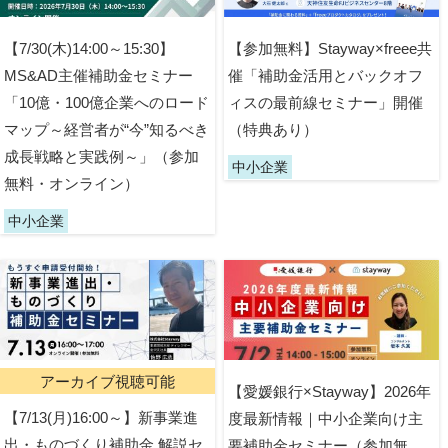
【7/30(木)14:00～15:30】
【参加無料】Stayway×freee共
MS&AD主催補助金セミナー
催「補助金活用とバックオフ
「10億・100億企業へのロード
ィスの最前線セミナー」開催
マップ～経営者が“今”知るべき
（特典あり）
成長戦略と実践例～」（参加
中小企業
無料・オンライン）
中小企業
アーカイブ視聴可能
【愛媛銀行×Stayway】2026年
【7/13(月)16:00～】新事業進
度最新情報｜中小企業向け主
出・ものづくり補助金 解説セ
要補助金セミナー（参加無