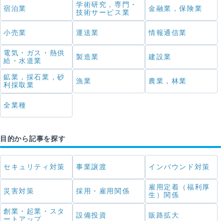
学術研究，専門・
宿泊業
金融業，保険業
技術サービス業
小売業
運送業
情報通信業
電気・ガス・熱供
製造業
建設業
給・水道業
鉱業，採石業，砂
漁業
農業，林業
利採取業
全業種
目的から記事を探す
セキュリティ対策
事業譲渡
インバウンド対策
雇用定着（福利厚
災害対策
採用・雇用関係
生）関係
創業・起業・スタ
設備投資
販路拡大
ートアップ