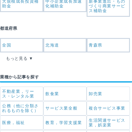
大規模成長投資補
中小企業成長加速
新事業進出・もの
助金
化補助金
づくり商業サービ
ス補助金
都道府県
全国
北海道
青森県
もっと見る
業種から記事を探す
不動産業，リー
飲食業
卸売業
ス・レンタル業
公務（他に分類さ
サービス業全般
複合サービス事業
れるものを除く）
生活関連サービス
医療，福祉
教育，学習支援業
業，娯楽業