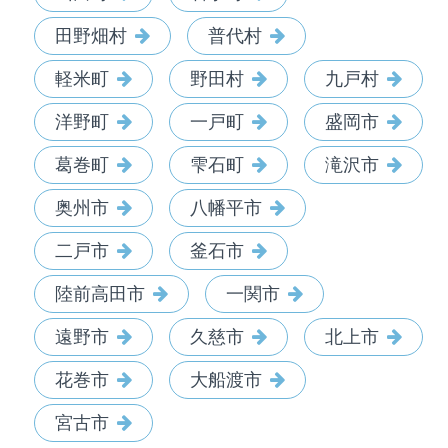
田野畑村
普代村
軽米町
野田村
九戸村
洋野町
一戸町
盛岡市
葛巻町
雫石町
滝沢市
奥州市
八幡平市
二戸市
釜石市
陸前高田市
一関市
遠野市
久慈市
北上市
花巻市
大船渡市
宮古市