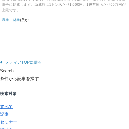
場合に助成します。助成額は1トンあたり1,000円、1経営体あたり60万円が
上限です。
ほか
農業，林業
メディアTOPに戻る
Search
条件から記事を探す
検索対象
すべて
記事
セミナー