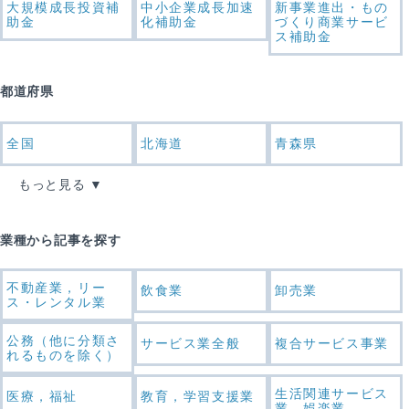
大規模成長投資補
中小企業成長加速
新事業進出・もの
助金
化補助金
づくり商業サービ
ス補助金
都道府県
全国
北海道
青森県
もっと見る
業種から記事を探す
不動産業，リー
飲食業
卸売業
ス・レンタル業
公務（他に分類さ
サービス業全般
複合サービス事業
れるものを除く）
生活関連サービス
医療，福祉
教育，学習支援業
業，娯楽業