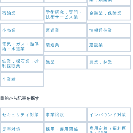
学術研究，専門・
宿泊業
金融業，保険業
技術サービス業
小売業
運送業
情報通信業
電気・ガス・熱供
製造業
建設業
給・水道業
鉱業，採石業，砂
漁業
農業，林業
利採取業
全業種
目的から記事を探す
セキュリティ対策
事業譲渡
インバウンド対策
雇用定着（福利厚
災害対策
採用・雇用関係
生）関係