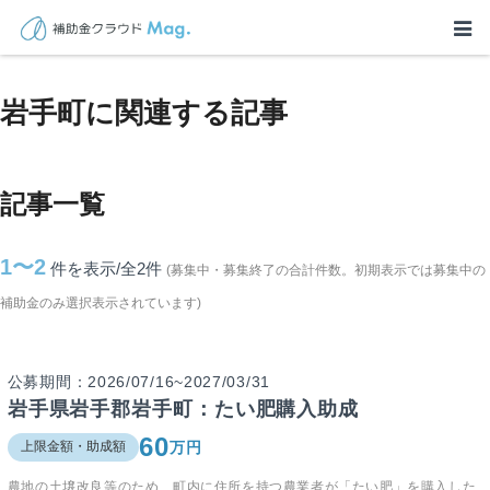
TOP
>
補助金・助成金詳細
>
岩手県
>
岩手町に関連する記事
岩手町に関連する記事
記事一覧
1〜2
件を表示/全2
件
(募集中・募集終了の合計件数。初期表示では募集中の
補助金のみ選択表示されています)
公募期間：2026/07/16~2027/03/31
岩手県岩手郡岩手町：たい肥購入助成
60
万円
上限金額・助成額
農地の土壌改良等のため、町内に住所を持つ農業者が「たい肥」を購入した