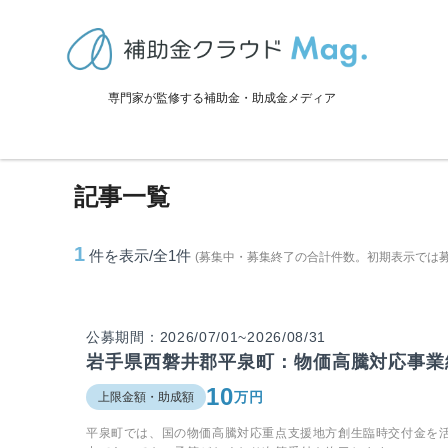
TOP
>
補助金・助成金詳細
>
岩手県
>
平泉町に関連する記事
専門家が監修する補助金・助成金メディア
平泉町に関連する記事
記事一覧
1
件を表示/全1
件
(募集中・募集終了の合計件数。初期表示では
公募期間：2026/07/01~2026/08/31
岩手県西磐井郡平泉町：物価高騰対応事業
10
万円
上限金額・助成額
平泉町では、国の物価高騰対応重点支援地方創生臨時交付金を