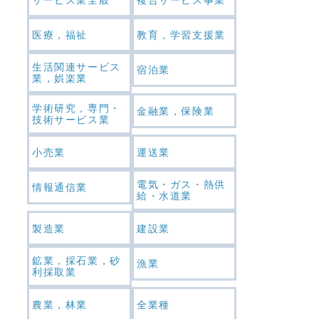
医療，福祉
教育，学習支援業
生活関連サービス
宿泊業
業，娯楽業
学術研究，専門・
金融業，保険業
技術サービス業
小売業
運送業
電気・ガス・熱供
情報通信業
給・水道業
製造業
建設業
鉱業，採石業，砂
漁業
利採取業
農業，林業
全業種