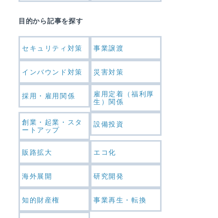
目的から記事を探す
セキュリティ対策
事業譲渡
インバウンド対策
災害対策
雇用定着（福利厚
採用・雇用関係
生）関係
創業・起業・スタ
設備投資
ートアップ
販路拡大
エコ化
海外展開
研究開発
知的財産権
事業再生・転換