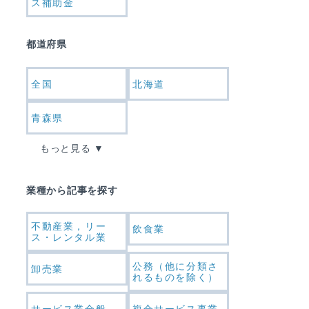
ス補助金
都道府県
全国
北海道
青森県
もっと見る
業種から記事を探す
不動産業，リー
飲食業
ス・レンタル業
公務（他に分類さ
卸売業
れるものを除く）
サービス業全般
複合サービス事業