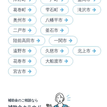
葛巻町
雫石町
滝沢市
奥州市
八幡平市
二戸市
釜石市
陸前高田市
一関市
遠野市
久慈市
北上市
花巻市
大船渡市
宮古市
補助金のご相談なら