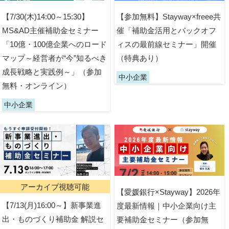
【7/30(木)14:00～15:30】
【参加無料】Stayway×freee共
MS&AD主催補助金セミナー
催「補助金活用とバックオフ
「10億・100億企業へのロード
ィスの最前線セミナー」開催
マップ～経営者が“今”知るべき
（特典あり）
成長戦略と実践例～」（参加
中小企業
無料・オンライン）
中小企業
アーカイブ視聴可能
【愛媛銀行×Stayway】2026年
【7/13(月)16:00～】新事業進
度最新情報｜中小企業向け主
出・ものづくり補助金 解説セ
要補助金セミナー（参加無