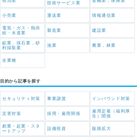
宿泊業
金融業，保険業
技術サービス業
小売業
運送業
情報通信業
電気・ガス・熱供
製造業
建設業
給・水道業
鉱業，採石業，砂
漁業
農業，林業
利採取業
全業種
目的から記事を探す
セキュリティ対策
事業譲渡
インバウンド対策
雇用定着（福利厚
災害対策
採用・雇用関係
生）関係
創業・起業・スタ
設備投資
販路拡大
ートアップ